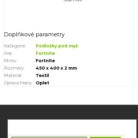
Doplňkové parametry
Kategorie
:
Podložky pod myš
Hra
:
Fortnite
Motiv
:
Fortnite
Rozměry
:
450 x 400 x 2 mm
Materiál
:
Textil
Úprava hrany
:
Oplet
Z
á
p
a