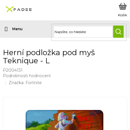
Přejít
na
obsah
HLED
Herní podložka pod myš
Teknique - L
P2004131
Průměrné
Podrobnosti hodnocení
hodnocení
Značka:
Fortnite
produktu
je
0,0
z
5
hvězdiček.