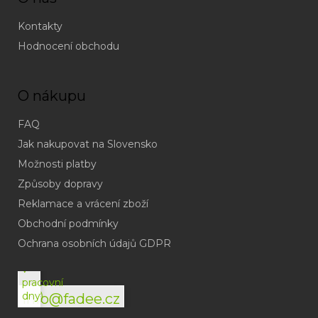
Kontakty
Hodnocení obchodu
O nákupu
FAQ
Jak nakupovat na Slovensko
Možnosti platby
Způsoby dopravy
Reklamace a vrácení zboží
Obchodní podmínky
(odpověď
do
Ochrana osobních údajů GDPR
24h
v
pracovní
dny)
info@fadee.cz
(Po-
Pá