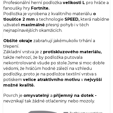
Profesionální herní podložka
velikosti L
pro hráče a
fanoušky hry
Fortnite.
Podložka je vyrobena z kvalitního materiálu
o
tloušťce 2 mm
a technologie
SPEED,
která nabídne
uživateli
maximálně
přesný pohyb i v těch
nejnapínavějších okamžicích.
Obšité okraje
zabraňují jakémukoliv trhání a
třepení.
Základní vrstva je z
protiskluzového materiálu,
takže nehrozí, že by podložka putovala
nekontrolovaně všude po stole.
Jsme si moc dobře
vědomi, že hráčům hodně záleží na vzhledu
podložky, proto je na podložce textilní vrstva s
potiskem
velice atraktivního motivu
v
nejvyšší
možné kvalitě.
Povrch je
omyvatelný
a
příjemný na dotek -
nevznikají tak žádné otlačeniny nebo mozoly.