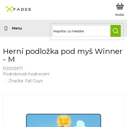
Přejít
na
obsah
HLED
Herní podložka pod myš Winner
- M
P2003971
Průměrné
Podrobnosti hodnocení
hodnocení
Značka:
Fall Guys
produktu
je
0,0
z
5
hvězdiček.