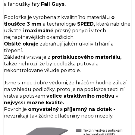
a fanoušky hry
Fall Guys.
Podložka je vyrobena z kvalitního materiálu
o
tloušťce 3 mm
a technologie
SPEED,
která nabídne
uživateli
maximálně
přesný pohyb i v těch
nejnapínavějších okamžicích.
Obšité okraje
zabraňují jakémukoliv trhání a
třepení.
Základní vrstva je z
protiskluzového materiálu,
takže nehrozí, že by podložka putovala
nekontrolovaně všude po stole.
Jsme si moc dobře vědomi, že hráčům hodně záleží
na vzhledu podložky, proto je na podložce textilní
vrstva s potiskem
velice atraktivního motivu
v
nejvyšší možné kvalitě.
Povrch je
omyvatelný
a
příjemný na dotek -
nevznikají tak žádné otlačeniny nebo mozoly.