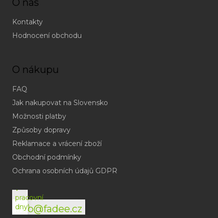
O nás
Kontakty
Hodnocení obchodu
O nákupu
FAQ
Jak nakupovat na Slovensko
Možnosti platby
Způsoby dopravy
Reklamace a vrácení zboží
Obchodní podmínky
(odpověď
do
Ochrana osobních údajů GDPR
24h
v
pracovní
dny)
info@fadee.cz
(Po-