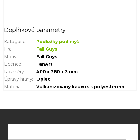
Doplňkové parametry
Kategorie
:
Podložky pod myš
Hra
:
Fall Guys
Motiv
:
Fall Guys
Licence
:
FanArt
Rozměry
:
400 x 280 x 3 mm
Úpravy hrany
:
Oplet
Materiál
:
Vulkanizovaný kaučuk s polyesterem
Z
á
p
a