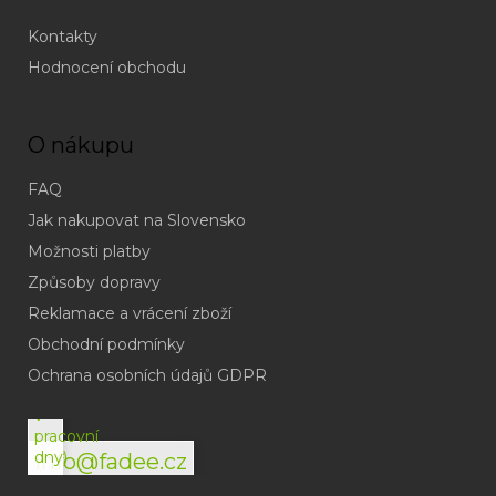
Kontakty
Hodnocení obchodu
O nákupu
FAQ
Jak nakupovat na Slovensko
Možnosti platby
Způsoby dopravy
Reklamace a vrácení zboží
Obchodní podmínky
(odpověď
do
Ochrana osobních údajů GDPR
24h
v
pracovní
dny)
info@fadee.cz
(Po-
Pá