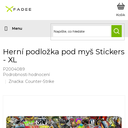
Přejít
na
obsah
HLED
Herní podložka pod myš Stickers
- XL
P2004089
Průměrné
Podrobnosti hodnocení
hodnocení
Značka:
Counter-Strike
produktu
je
0,0
z
5
hvězdiček.