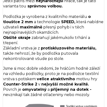
Jestli patříš mezi
nejnáročnější
hráče, tak je tato
varianta tou
správnou volbou.
Podložka je vyrobena z kvalitního materiálu
o
tloušťce 2 mm
a technologie
SPEED,
která nabídne
uživateli
maximálně
přesný pohyb i v těch
nejnapínavějších okamžicích.
Obšité okraje
zabraňují jakémukoliv trhání a
třepení.
Základní vrstva je z
protiskluzového materiálu,
takže nehrozí, že by podložka putovala
nekontrolovaně všude po stole.
Jsme si moc dobře vědomi, že hráčům hodně záleží
na vzhledu podložky, proto je na podložce textilní
vrstva s potiskem
velice atraktivního
motivu hry
Counter-Strike 2
v
nejvyšší možné kvalitě.
Povrch je
omyvatelný
a
příjemný na dotek -
nevznikají tak žádné otlačeniny nebo mozoly.