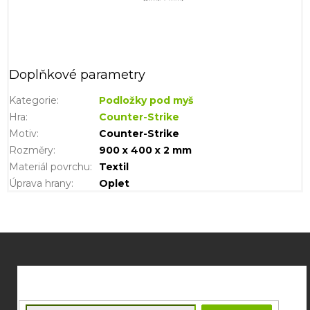
Doplňkové parametry
Kategorie
:
Podložky pod myš
Hra
:
Counter-Strike
Motiv
:
Counter-Strike
Rozměry
:
900 x 400 x 2 mm
Materiál povrchu
:
Textil
Úprava hrany
:
Oplet
Z
á
p
a
t
E-mail