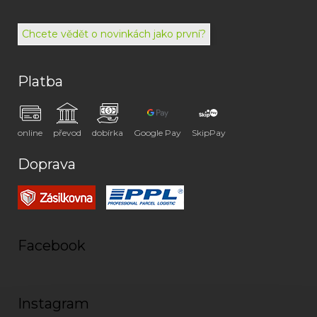
494
072
Chcete vědět o novinkách jako první?
Platba
online
převod
dobírka
Google Pay
SkipPay
Doprava
Facebook
Instagram