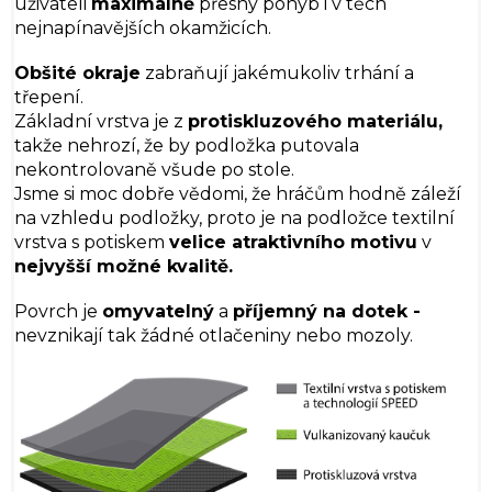
uživateli
maximálně
přesný pohyb i v těch
nejnapínavějších okamžicích.
Obšité okraje
zabraňují jakémukoliv trhání a
třepení.
Základní vrstva je z
protiskluzového materiálu,
takže nehrozí, že by podložka putovala
nekontrolovaně všude po stole.
Jsme si moc dobře vědomi, že hráčům hodně záleží
na vzhledu podložky, proto je na podložce textilní
vrstva s potiskem
velice atraktivního motivu
v
nejvyšší možné kvalitě.
Povrch je
omyvatelný
a
příjemný na dotek -
nevznikají tak žádné otlačeniny nebo mozoly.