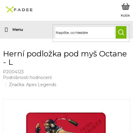
Přejít
na
obsah
HLED
Herní podložka pod myš Octane
- L
P2004123
Průměrné
Podrobnosti hodnocení
hodnocení
Značka:
Apex Legends
produktu
je
0,0
z
5
hvězdiček.