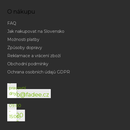
O nákupu
FAQ
Jak nakupovat na Slovensko
Možnosti platby
Způsoby dopravy
Reklamace a vrácení zboží
Obchodní podmínky
(odpověď
do
Ochrana osobních údajů GDPR
24h
v
pracovní
dny)
info@fadee.cz
(Po-
Pá
09:00
-
+420
15:00)
792