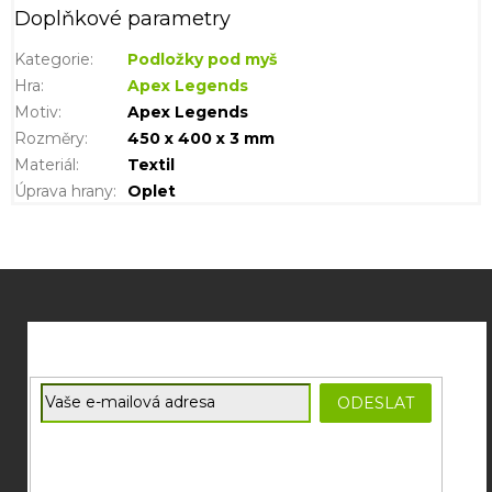
Doplňkové parametry
Kategorie
:
Podložky pod myš
Hra
:
Apex Legends
Motiv
:
Apex Legends
Rozměry
:
450 x 400 x 3 mm
Materiál
:
Textil
Úprava hrany
:
Oplet
Z
á
p
a
t
E-mail
ODESLAT
í
Souhlasím se
zpracováním osobních údajů
potřebných pro
zasílání newsletterů od společnosti FADEE