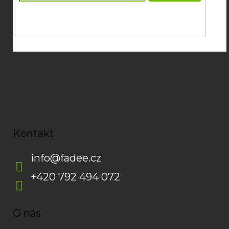
Souhlasím se
zpracováním osobních údajů
potřebných pro
zasílání newsletterů od společnosti FADEE
Kontakt
info
@
fadee.cz
+420 792 494 072
O nás