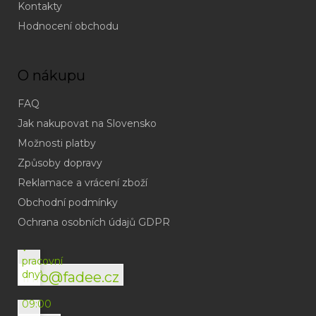
Kontakty
Hodnocení obchodu
O nákupu
FAQ
Jak nakupovat na Slovensko
Možnosti platby
Způsoby dopravy
Reklamace a vrácení zboží
Obchodní podmínky
(odpověď
do
Ochrana osobních údajů GDPR
24h
v
pracovní
dny)
info@fadee.cz
(Po-
Pá
09:00