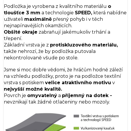
Podložka je vyrobena z kvalitního materiálu
o
tloušťce 3 mm
a technologie
SPEED,
která nabídne
uživateli
maximálně
přesný pohyb i v těch
nejnapínavějších okamžicích.
Obšité okraje
zabraňují jakémukoliv trhání a
třepení.
Základní vrstva je z
protiskluzového materiálu,
takže nehrozí, že by podložka putovala
nekontrolovaně všude po stole.
Jsme si moc dobře vědomi, že hráčům hodně záleží
na vzhledu podložky, proto je na podložce textilní
vrstva s potiskem
velice atraktivního motivu
v
nejvyšší možné kvalitě.
Povrch je
omyvatelný
a
příjemný na dotek -
nevznikají tak žádné otlačeniny nebo mozoly.