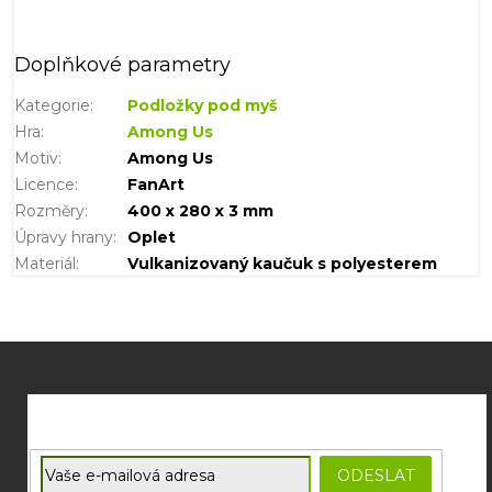
Doplňkové parametry
Kategorie
:
Podložky pod myš
Hra
:
Among Us
Motiv
:
Among Us
Licence
:
FanArt
Rozměry
:
400 x 280 x 3 mm
Úpravy hrany
:
Oplet
Materiál
:
Vulkanizovaný kaučuk s polyesterem
Z
á
p
a
t
E-mail
ODESLAT
í