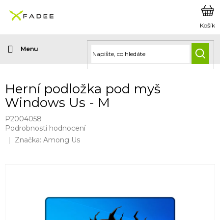
Přejít
na
obsah
HLED
Herní podložka pod myš
Windows Us - M
P2004058
Průměrné
Podrobnosti hodnocení
hodnocení
Značka:
Among Us
produktu
je
0,0
z
5
hvězdiček.