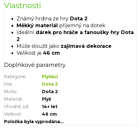
Vlastnosti
Známý hrdina ze hry
Dota 2
Měkký materiál
příjemný na dotek
Ideální
dárek pro hráče a fanoušky hry Dota
2
Může sloužit jako
zajímavá dekorace
Velikost je
46 cm
Doplňkové parametry
Kategorie
:
Plyšáci
Hra
:
Dota 2
Motiv
:
Dota 2
Materiál
:
Plyš
Vhodné od
:
14+ let
Velikost
:
46 cm
Položka byla vyprodána…