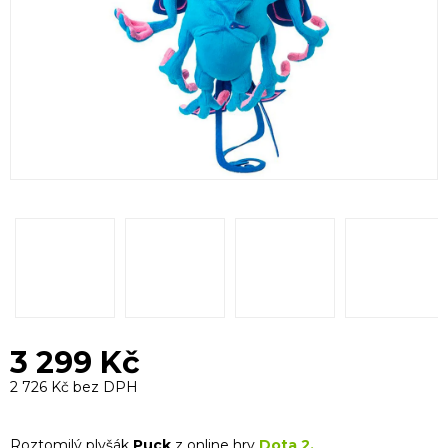
3 299 Kč
2 726 Kč bez DPH
Měrná
cena:
Roztomilý plyšák
Puck
z online hry
Dota 2.