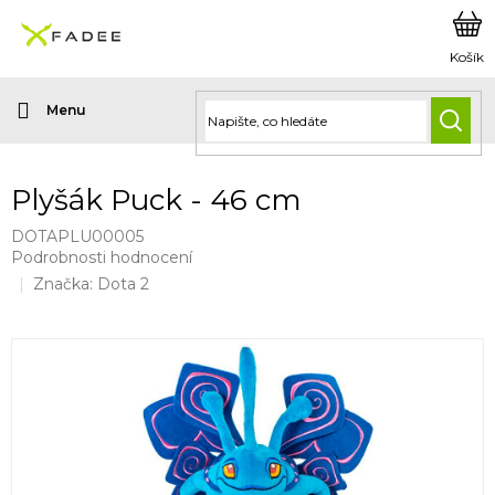
Přejít
na
obsah
HLED
Plyšák Puck - 46 cm
DOTAPLU00005
Průměrné
Podrobnosti hodnocení
hodnocení
Značka:
Dota 2
produktu
je
0,0
z
5
hvězdiček.