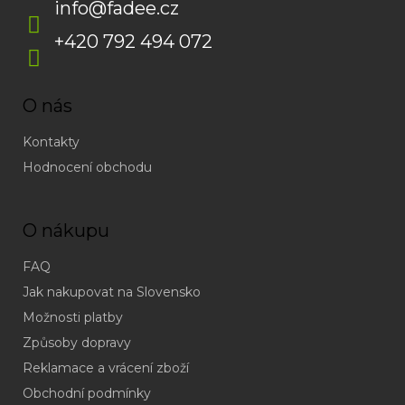
info
@
fadee.cz
+420 792 494 072
O nás
Kontakty
Hodnocení obchodu
O nákupu
FAQ
Jak nakupovat na Slovensko
Možnosti platby
Způsoby dopravy
Reklamace a vrácení zboží
Obchodní podmínky
(odpověď