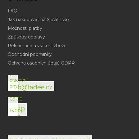
FAQ
Jak nakupovat na Slovensko
Možnosti platby
Způsoby dopravy
Reklamace a vrácení zboží
Obchodní podmínky
(odpověď
do
Ochrana osobních údajů GDPR
24h
v
pracovní
dny)
info@fadee.cz
(Po-
Pá
09:00
-
+420
15:00)
792
494
072