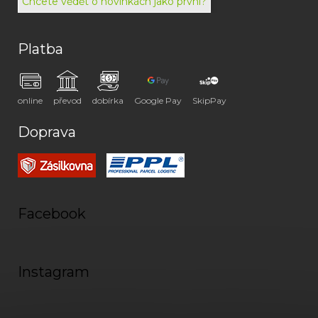
Chcete vědět o novinkách jako první?
Platba
online
převod
dobírka
Google Pay
SkipPay
Doprava
Facebook
Instagram