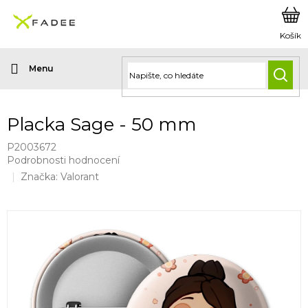
Přejít
na
obsah
HLED
Placka Sage - 50 mm
P2003672
Průměrné
Podrobnosti hodnocení
hodnocení
Značka:
Valorant
produktu
je
0,0
z
5
hvězdiček.