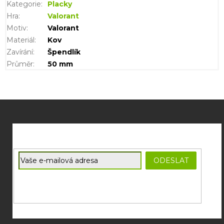
Kategorie
:
Placky
Hra
:
Valorant
Motiv
:
Valorant
Materiál
:
Kov
Zavírání
:
Špendlík
Průměr
:
50 mm
Z
á
p
a
t
E-mail
ODESLAT
í
Souhlasím se
zpracováním osobních údajů
potřebných pro
zasílání newsletterů od společnosti FADEE