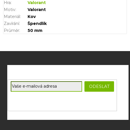
Hra
:
Valorant
Motiv
:
Valorant
Materiál
:
Kov
Zavírání
:
Špendlík
Průměr
:
50 mm
Z
á
p
a
t
E-mail
ODESLAT
í
Souhlasím se
zpracováním osobních údajů
potřebných pro
zasílání newsletterů od společnosti FADEE