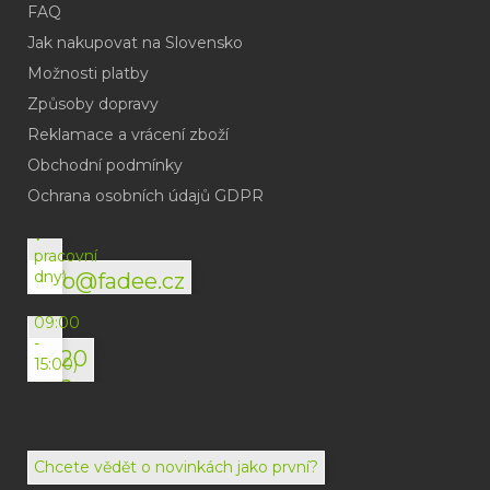
FAQ
Jak nakupovat na Slovensko
Možnosti platby
Způsoby dopravy
Reklamace a vrácení zboží
Obchodní podmínky
(odpověď
do
Ochrana osobních údajů GDPR
24h
v
pracovní
dny)
info@fadee.cz
(Po-
Pá
09:00
-
+420
15:00)
792
494
072
Chcete vědět o novinkách jako první?