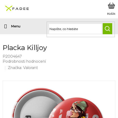
Přejít
na
obsah
HLED
Placka Killjoy
P2004647
Průměrné
Podrobnosti hodnocení
hodnocení
Značka:
Valorant
produktu
je
0,0
z
5
hvězdiček.