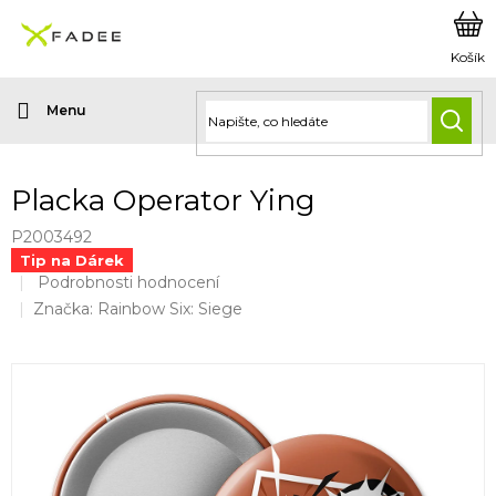
Přejít
na
obsah
HLED
Placka Operator Ying
P2003492
Tip na Dárek
Průměrné
Podrobnosti hodnocení
hodnocení
Značka:
Rainbow Six: Siege
produktu
je
0,0
z
5
hvězdiček.