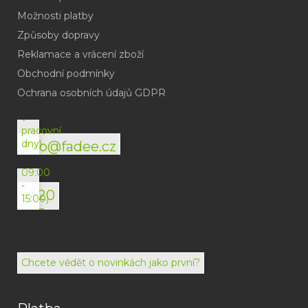
Možnosti platby
Způsoby dopravy
Reklamace a vrácení zboží
Obchodní podmínky
(odpověď
do
Ochrana osobních údajů GDPR
24h
v
pracovní
dny)
info@fadee.cz
(Po-
Pá
09:00
-
+420
15:00)
792
494
072
Chcete vědět o novinkách jako první?