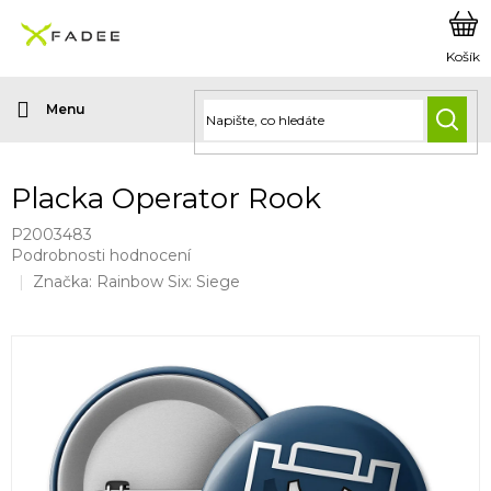
Přejít
na
obsah
HLED
Placka Operator Rook
P2003483
Průměrné
Podrobnosti hodnocení
hodnocení
Značka:
Rainbow Six: Siege
produktu
je
0,0
z
5
hvězdiček.