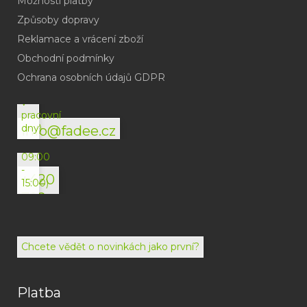
Možnosti platby
Způsoby dopravy
Reklamace a vrácení zboží
Obchodní podmínky
(odpověď
do
Ochrana osobních údajů GDPR
24h
v
pracovní
dny)
info@fadee.cz
(Po-
Pá
09:00
-
+420
15:00)
792
494
072
Chcete vědět o novinkách jako první?
Platba