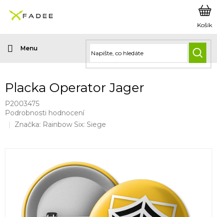
Přejít
na
obsah
HLED
Placka Operator Jager
P2003475
Průměrné
Podrobnosti hodnocení
hodnocení
Značka:
Rainbow Six: Siege
produktu
je
0,0
z
5
hvězdiček.