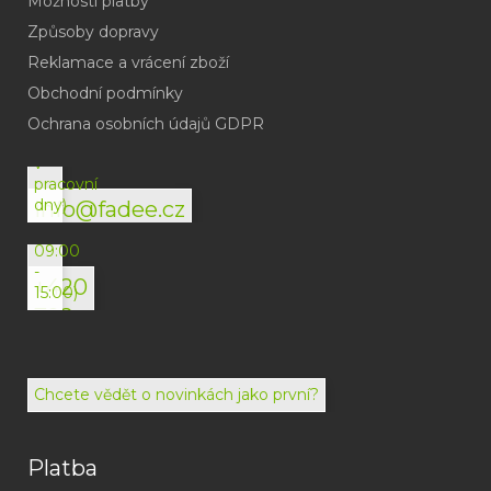
Možnosti platby
Způsoby dopravy
Reklamace a vrácení zboží
Obchodní podmínky
(odpověď
do
Ochrana osobních údajů GDPR
24h
v
pracovní
dny)
info@fadee.cz
(Po-
Pá
09:00
-
+420
15:00)
792
494
072
Chcete vědět o novinkách jako první?
Platba