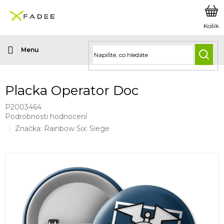
Přejít
na
obsah
HLED
Placka Operator Doc
P2003464
Průměrné
Podrobnosti hodnocení
hodnocení
Značka:
Rainbow Six: Siege
produktu
je
0,0
z
5
hvězdiček.