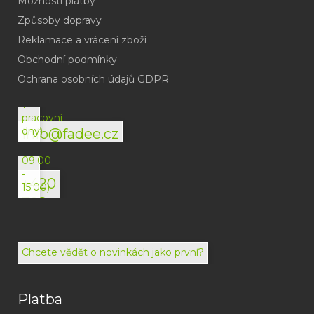
Možnosti platby
Způsoby dopravy
Reklamace a vrácení zboží
Obchodní podmínky
(odpověď
do
Ochrana osobních údajů GDPR
24h
v
pracovní
dny)
info@fadee.cz
(Po-
Pá
09:00
-
+420
15:00)
792
494
072
Chcete vědět o novinkách jako první?
Platba