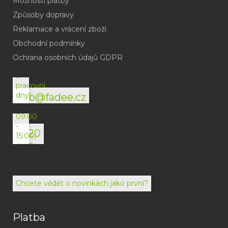
Možnosti platby
Způsoby dopravy
Reklamace a vrácení zboží
Obchodní podmínky
(odpověď
do
Ochrana osobních údajů GDPR
24h
v
pracovní
dny)
info@fadee.cz
(Po-
Pá
09:00
-
+420
15:00)
792
494
072
Chcete vědět o novinkách jako první?
Platba