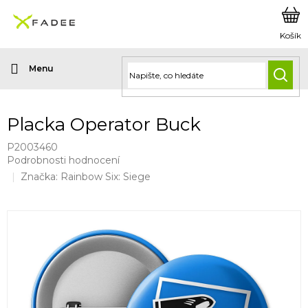
Přejít
na
obsah
HLED
Placka Operator Buck
P2003460
Průměrné
Podrobnosti hodnocení
hodnocení
Značka:
Rainbow Six: Siege
produktu
je
0,0
z
5
hvězdiček.