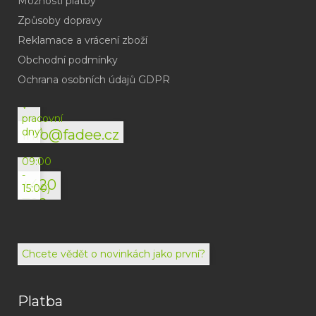
Možnosti platby
Způsoby dopravy
Reklamace a vrácení zboží
Obchodní podmínky
(odpověď
do
Ochrana osobních údajů GDPR
24h
v
pracovní
dny)
info@fadee.cz
(Po-
Pá
09:00
-
+420
15:00)
792
494
072
Chcete vědět o novinkách jako první?
Platba