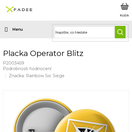
Přejít
na
obsah
HLED
Placka Operator Blitz
P2003459
Průměrné
Podrobnosti hodnocení
hodnocení
Značka:
Rainbow Six: Siege
produktu
je
0,0
z
5
hvězdiček.