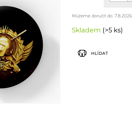
5
Měrná
hvězdiček.
cena:
Můžeme doručit do:
7.8.2026
Skladem
(>5 ks)
HLÍDAT