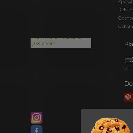
Způsob
Reklam
Obchod
Ochran
Chcete vědět o novinkách
Pl
jako první?
onlin
Do