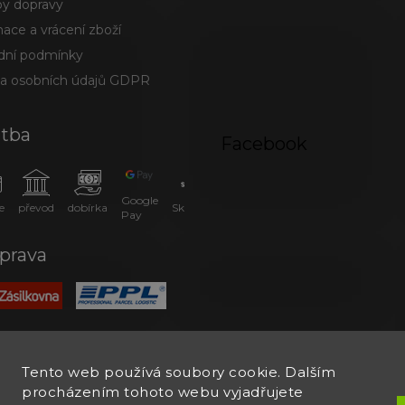
y dopravy
ace a vrácení zboží
ní podmínky
a osobních údajů GDPR
atba
Facebook
Google
e
převod
dobírka
SkipPay
Pay
prava
Tento web používá soubory cookie. Dalším
procházením tohoto webu vyjadřujete