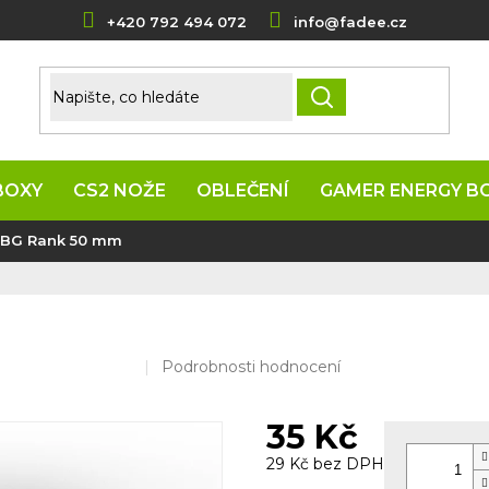
+420 792 494 072
info@fadee.cz
HLEDAT
BOXY
CS2 NOŽE
OBLEČENÍ
GAMER ENERGY B
UBG Rank 50 mm
m
Průměrné
Podrobnosti hodnocení
hodnocení
produktu
35 Kč
je
0,0
29 Kč bez DPH
z