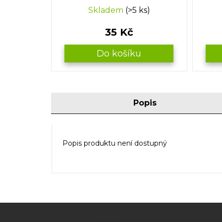
Skladem
(>5 ks)
35 Kč
Do košíku
Popis
Popis produktu není dostupný
Z