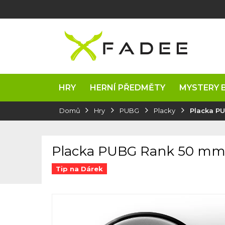
Přejít
na
obsah
HRY
HERNÍ PŘEDMĚTY
MYSTERY 
Domů
Hry
PUBG
Placky
Placka P
Placka PUBG Rank 50 m
Tip na Dárek