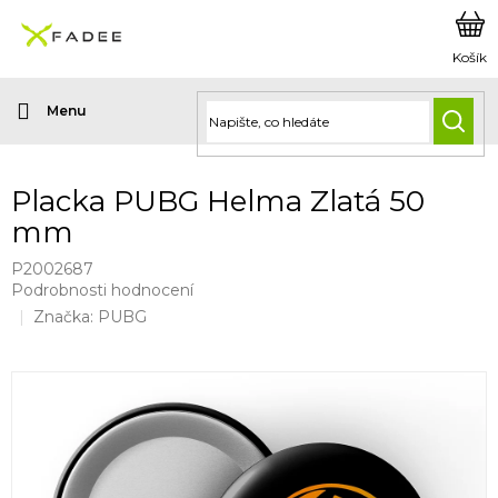
Přejít
na
obsah
HLED
Placka PUBG Helma Zlatá 50
mm
P2002687
Průměrné
Podrobnosti hodnocení
hodnocení
Značka:
PUBG
produktu
je
0,0
z
5
hvězdiček.