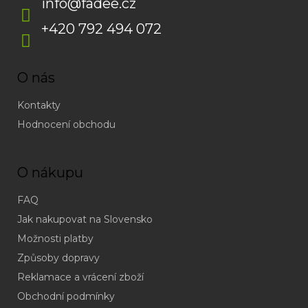
info
@
fadee.cz
+420 792 494 072
O nás
Kontakty
Hodnocení obchodu
O nákupu
FAQ
Jak nakupovat na Slovensko
Možnosti platby
Způsoby dopravy
Reklamace a vrácení zboží
Obchodní podmínky
(odpověď