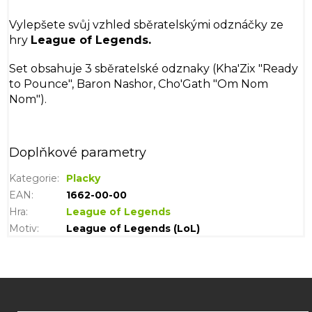
Vylepšete svůj vzhled sběratelskými odznáčky ze
hry
League of Legends.
Set obsahuje 3 sběratelské odznaky
(
Kha'Zix "Ready
to Pounce", Baron Nashor, Cho'Gath "Om Nom
Nom").
Doplňkové parametry
Kategorie
:
Placky
EAN
:
1662-00-00
Hra
:
League of Legends
Motiv
:
League of Legends (LoL)
Z
á