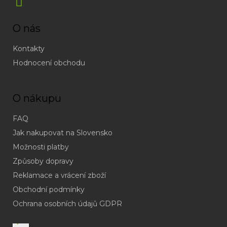
O nás
Kontakty
Hodnocení obchodu
O nákupu
FAQ
Jak nakupovat na Slovensko
Možnosti platby
Způsoby dopravy
Reklamace a vrácení zboží
Obchodní podmínky
(odpověď
do
Ochrana osobních údajů GDPR
24h
v