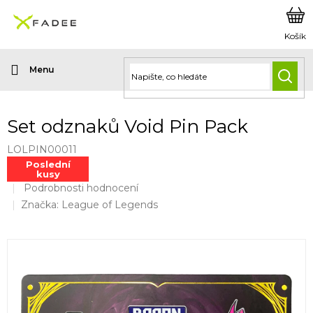
Přejít
na
obsah
HLED
Set odznaků Void Pin Pack
LOLPIN00011
Poslední
kusy
Průměrné
Podrobnosti hodnocení
hodnocení
Značka:
League of Legends
produktu
je
0,0
z
5
hvězdiček.