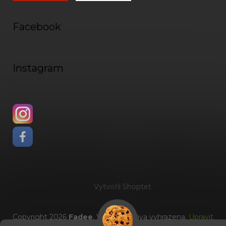
Facebook
Instagram
Vytvořil Shoptet
Copyright 2026
Fadee
. Všechna práva vyhrazena.
Upravit