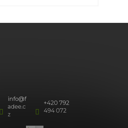
info
@
f
+420 792
adee.c
494 072
(Po-
z
Pá
09:00
-