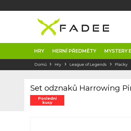
Přejít
na
obsah
HRY
HERNÍ PŘEDMĚTY
MYSTERY 
Domů
Hry
League of Legends
Placky
Set odznaků Harrowing Pi
Poslední
kusy