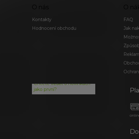
O nás
O ná
Kontakty
FAQ
Hodnocení obchodu
Jak na
Možnos
Způsob
Reklam
Obchod
Ochran
Chcete vědět o novinkách
Pl
jako první?
onlin
Do