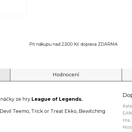
Při nákupu nad 2.500 Kč doprava ZDARMA
Hodnocení
Dop
znáčky ze hry
League of Legends.
Kate
' Devil Teemo, Trick or Treat Ekko, Bewitching
EA
Hra
:
Mot