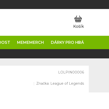
OOST
MEMEMERCH
DÁRKY PRO HRÁČE
NAPIŠ
LOLPIN00006
Značka:
League of Legends