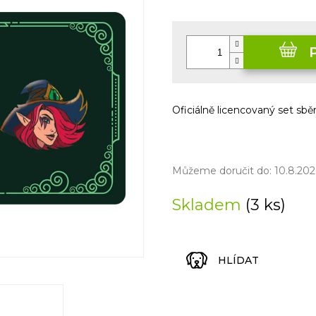
5
Měrná
hvězdiček.
cena:
Oficiálně licencovaný set sb
Můžeme doručit do:
10.8.202
Skladem
(3 ks)
HLÍDAT