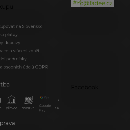
dny)
info@fadee.cz
kupu
kupovat na Slovensko
ti platby
y dopravy
ace a vrácení zboží
ní podmínky
a osobních údajů GDPR
atba
Facebook
Google
e
převod
dobírka
SkipPay
Pay
prava