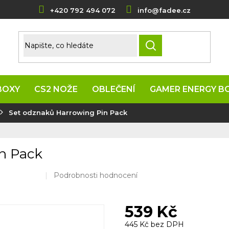
+420 792 494 072
info@fadee.cz
HLEDAT
BOXY
CS2 NOŽE
OBLEČENÍ
GAMER ENERGY B
Set odznaků Harrowing Pin Pack
n Pack
Průměrné
Podrobnosti hodnocení
hodnocení
produktu
je
539 Kč
0,0
z
445 Kč bez DPH