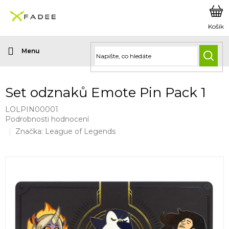
Přejít
na
obsah
HLED
Set odznaků Emote Pin Pack 1
LOLPIN00001
Průměrné
Podrobnosti hodnocení
hodnocení
Značka:
League of Legends
produktu
je
0,0
z
5
hvězdiček.