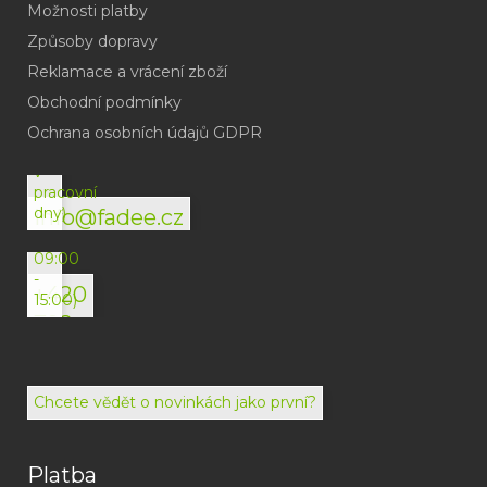
Možnosti platby
Způsoby dopravy
Reklamace a vrácení zboží
Obchodní podmínky
(odpověď
do
Ochrana osobních údajů GDPR
24h
v
pracovní
dny)
info@fadee.cz
(Po-
Pá
09:00
-
+420
15:00)
792
494
072
Chcete vědět o novinkách jako první?
Platba