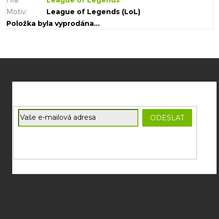
Motiv
:
League of Legends (LoL)
Položka byla vyprodána…
Z
á
p
a
t
E-mail
ODESLAT
í
Souhlasím se
zpracováním osobních údajů
potřebných pro
zasílání newsletterů od společnosti FADEE