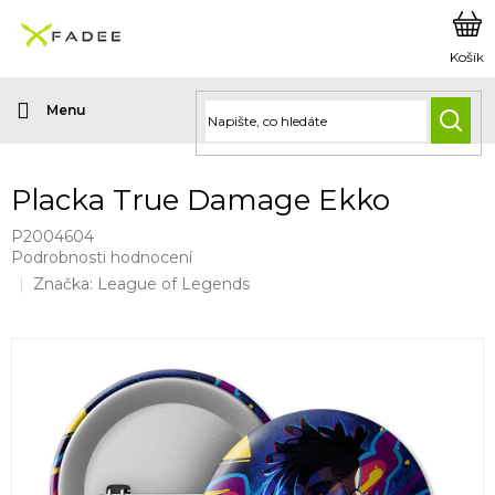
Přejít
na
obsah
HLED
Placka True Damage Ekko
P2004604
Průměrné
Podrobnosti hodnocení
hodnocení
Značka:
League of Legends
produktu
je
0,0
z
5
hvězdiček.