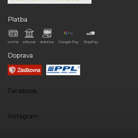
Platba
online
převod
dobírka
Google Pay
SkipPay
Doprava
Facebook
Instagram