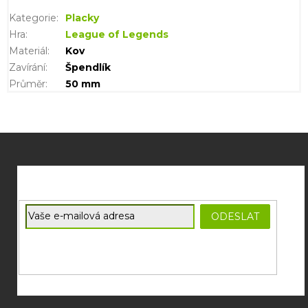
Kategorie
:
Placky
Hra
:
League of Legends
Materiál
:
Kov
Zavírání
:
Špendlík
Průměr
:
50 mm
Z
á
p
a
t
E-mail
ODESLAT
í
Souhlasím se
zpracováním osobních údajů
potřebných pro
zasílání newsletterů od společnosti FADEE