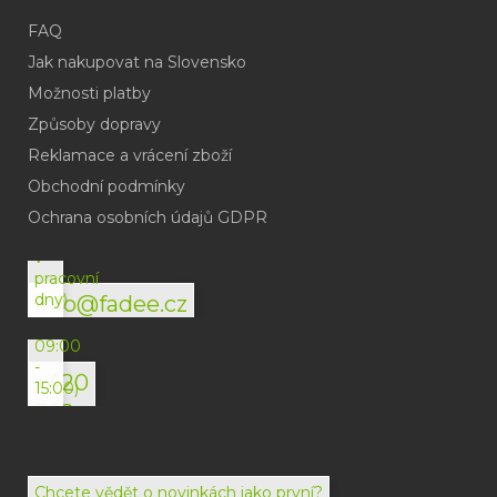
FAQ
Jak nakupovat na Slovensko
Možnosti platby
Způsoby dopravy
Reklamace a vrácení zboží
Obchodní podmínky
(odpověď
do
Ochrana osobních údajů GDPR
24h
v
pracovní
dny)
info@fadee.cz
(Po-
Pá
09:00
-
+420
15:00)
792
494
072
Chcete vědět o novinkách jako první?