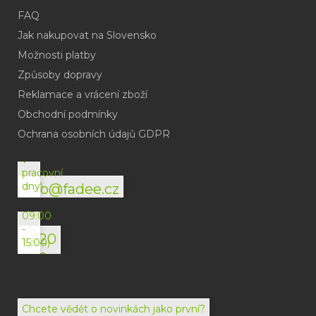
FAQ
Jak nakupovat na Slovensko
Možnosti platby
Způsoby dopravy
Reklamace a vrácení zboží
Obchodní podmínky
(odpověď
do
Ochrana osobních údajů GDPR
24h
v
pracovní
dny)
info@fadee.cz
(Po-
Pá
09:00
-
+420
15:00)
792
494
072
Chcete vědět o novinkách jako první?