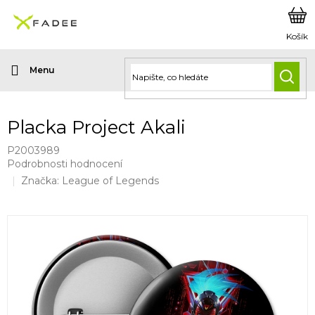
Přejít
na
obsah
HLED
Placka Project Akali
P2003989
Průměrné
Podrobnosti hodnocení
hodnocení
Značka:
League of Legends
produktu
je
0,0
z
5
hvězdiček.