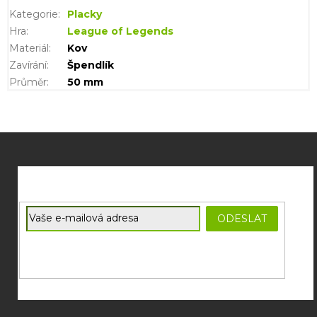
Kategorie
:
Placky
Hra
:
League of Legends
Materiál
:
Kov
Zavírání
:
Špendlík
Průměr
:
50 mm
Z
á
p
a
t
E-mail
ODESLAT
í
Souhlasím se
zpracováním osobních údajů
potřebných pro
zasílání newsletterů od společnosti FADEE