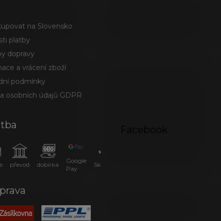
kupovat na Slovensko
ti platby
y dopravy
ace a vrácení zboží
ní podmínky
a osobních údajů GDPR
atba
Facebook
Google
e
převod
dobírka
SkipPay
Pay
prava