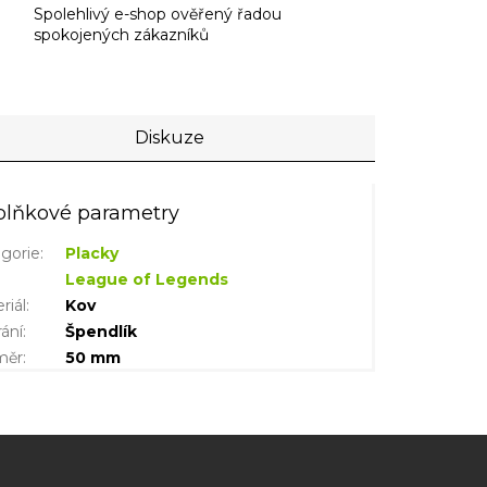
Spolehlivý e-shop ověřený řadou
spokojených zákazníků
Diskuze
lňkové parametry
gorie
:
Placky
League of Legends
riál
:
Kov
rání
:
Špendlík
měr
:
50 mm