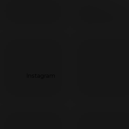
792
494
072
Instagram