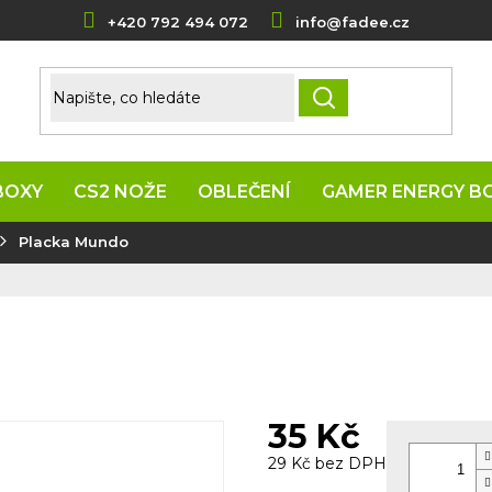
+420 792 494 072
info@fadee.cz
HLEDAT
BOXY
CS2 NOŽE
OBLEČENÍ
GAMER ENERGY B
Placka Mundo
35 Kč
29 Kč bez DPH