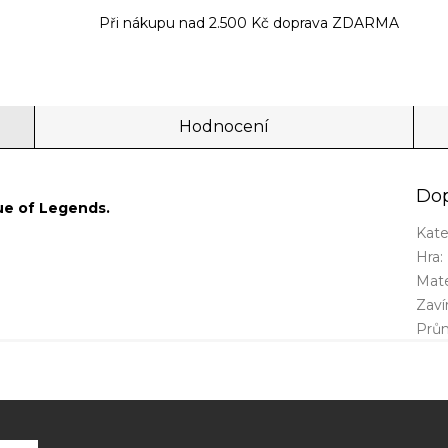
Při nákupu nad 2.500 Kč doprava ZDARMA
Hodnocení
Dop
e of Legends.
Kate
Hra
:
Mate
Zaví
Prů