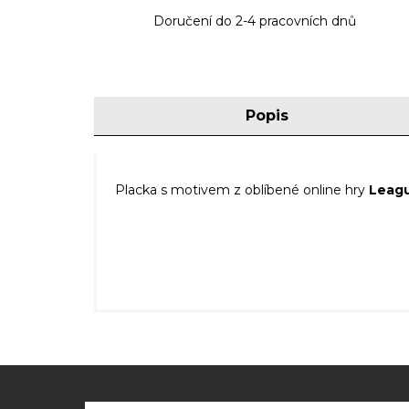
Doručení do 2-4 pracovních dnů
Popis
Placka s motivem z oblíbené online hry
Leagu
Z
á