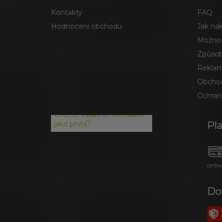
Kontakty
FAQ
Hodnocení obchodu
Jak na
Možnos
Způsob
Reklam
Obchod
Ochran
Chcete vědět o novinkách
Pl
jako první?
onlin
Do