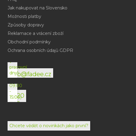
Jak nakupovat na Slovensko
Možnosti platby
Způsoby dopravy
Reklamace a vrácení zboží
Obchodní podmínky
(odpověď
do
Ochrana osobních údajů GDPR
24h
v
pracovní
dny)
info@fadee.cz
(Po-
Pá
09:00
-
+420
15:00)
792
494
072
Chcete vědět o novinkách jako první?