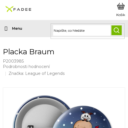
Přejít
na
obsah
HLED
Placka Braum
P2003985
Průměrné
Podrobnosti hodnocení
hodnocení
Značka:
League of Legends
produktu
je
0,0
z
5
hvězdiček.