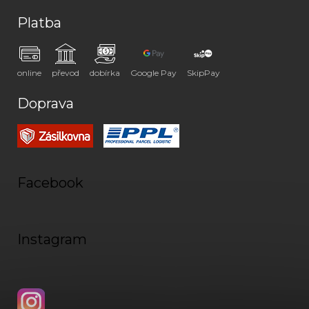
Platba
online
převod
dobírka
Google Pay
SkipPay
Doprava
Facebook
Instagram