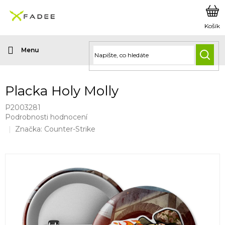
Přejít
na
obsah
HLED
Placka Holy Molly
P2003281
Průměrné
Podrobnosti hodnocení
hodnocení
Značka:
Counter-Strike
produktu
je
0,0
z
5
hvězdiček.