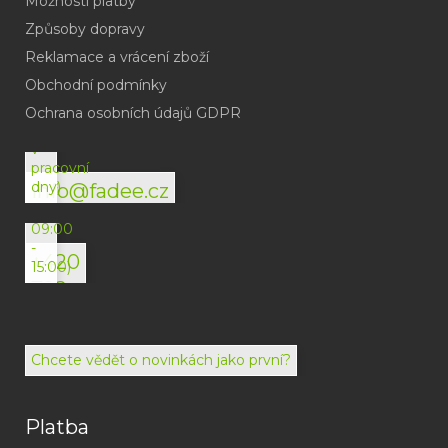
Možnosti platby
Způsoby dopravy
Reklamace a vrácení zboží
Obchodní podmínky
(odpověď
do
Ochrana osobních údajů GDPR
24h
v
pracovní
dny)
info@fadee.cz
(Po-
Pá
09:00
-
+420
15:00)
792
494
072
Chcete vědět o novinkách jako první?
Platba