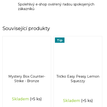
Spolehlivý e-shop ověřený řadou spokojených
zákazníků
Související produkty
Tip
Mystery Box Counter-
Tričko Easy Peasy Lemon
Strike - Bronze
Squezzy
Průměrné
Skladem
(>5 ks)
Skladem
(>5 ks)
hodnocení
produktu