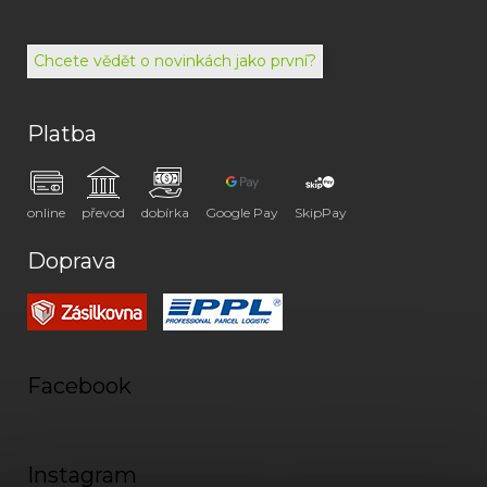
494
072
Chcete vědět o novinkách jako první?
Platba
online
převod
dobírka
Google Pay
SkipPay
Doprava
Facebook
Instagram