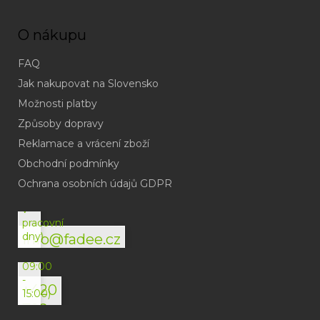
O nákupu
FAQ
Jak nakupovat na Slovensko
Možnosti platby
Způsoby dopravy
Reklamace a vrácení zboží
Obchodní podmínky
(odpověď
do
Ochrana osobních údajů GDPR
24h
v
pracovní
dny)
info@fadee.cz
(Po-
Pá
09:00
-
+420
15:00)
792