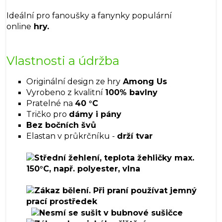
Ideální pro fanoušky a fanynky populární
online
hry.
Vlastnosti a údržba
Originální design ze hry
Among Us
Vyrobeno z kvalitní
100% bavlny
Pratelné na
40 °C
Tričko pro
dámy i pány
Bez bočních švů
Elastan v průkrčníku -
drží tvar