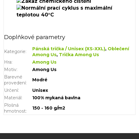
Doplňkové parametry
Pánská trička / Unisex (XS-XXL)
,
Oblečení
Kategorie
:
Among Us
,
Trička Among Us
Hra
:
Among Us
Motiv
:
Among Us
Barevné
Modré
provedení
:
Určení
:
Unisex
Materiál
:
100% mykaná bavlna
Plošná
150 - 160 g/m2
hmotnost
: