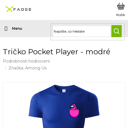
Přejít
na
obsah
HLED
Tričko Pocket Player - modré
Průměrné
Podrobnosti hodnocení
hodnocení
Značka:
Among Us
produktu
je
0,0
z
5
hvězdiček.