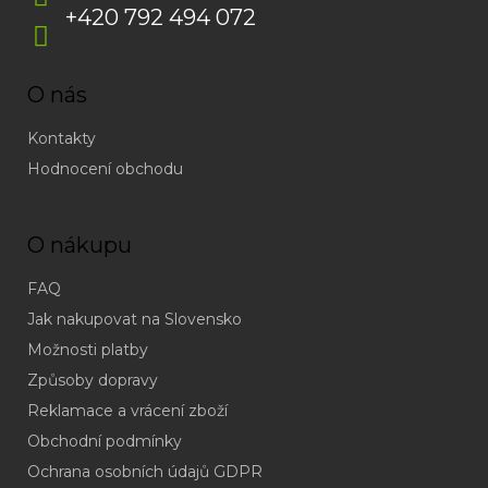
+420 792 494 072
O nás
Kontakty
Hodnocení obchodu
O nákupu
FAQ
Jak nakupovat na Slovensko
Možnosti platby
Způsoby dopravy
Reklamace a vrácení zboží
Obchodní podmínky
(odpověď
do
Ochrana osobních údajů GDPR