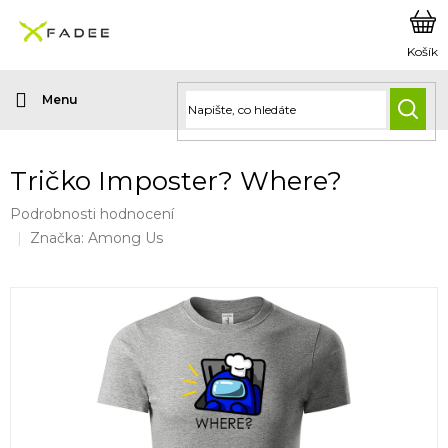
Přejít
na
obsah
HLED
Tričko Imposter? Where?
Průměrné
Podrobnosti hodnocení
hodnocení
Značka:
Among Us
produktu
je
0,0
z
5
hvězdiček.