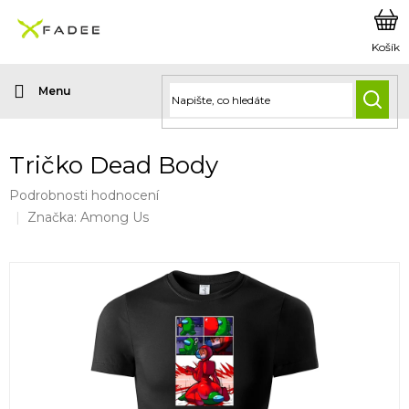
Přejít
na
obsah
HLED
Tričko Dead Body
Průměrné
Podrobnosti hodnocení
hodnocení
Značka:
Among Us
produktu
je
0,0
z
5
hvězdiček.