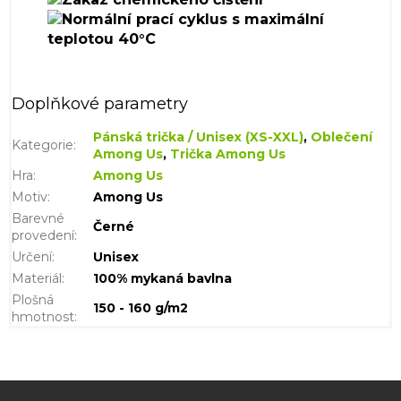
Doplňkové parametry
Pánská trička / Unisex (XS-XXL)
,
Oblečení
Kategorie
:
Among Us
,
Trička Among Us
Hra
:
Among Us
Motiv
:
Among Us
Barevné
Černé
provedení
:
Určení
:
Unisex
Materiál
:
100% mykaná bavlna
Plošná
150 - 160 g/m2
hmotnost
:
Z