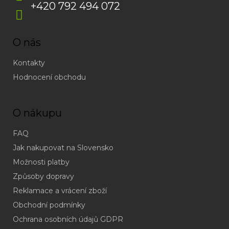
+420 792 494 072
O nás
Kontakty
Hodnocení obchodu
O nákupu
FAQ
Jak nakupovat na Slovensko
Možnosti platby
Způsoby dopravy
Reklamace a vrácení zboží
Obchodní podmínky
(odpověď
do
Ochrana osobních údajů GDPR
24h