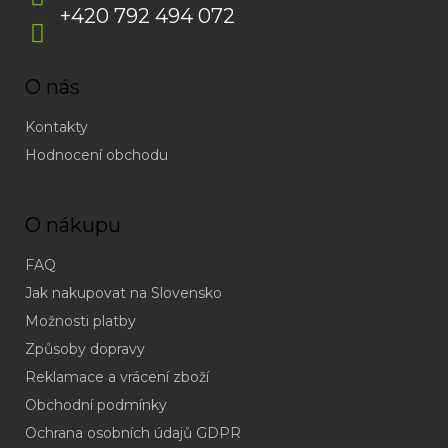
+420 792 494 072
O nás
Kontakty
Hodnocení obchodu
O nákupu
FAQ
Jak nakupovat na Slovensko
Možnosti platby
Způsoby dopravy
Reklamace a vrácení zboží
Obchodní podmínky
(odpověď
do
Ochrana osobních údajů GDPR