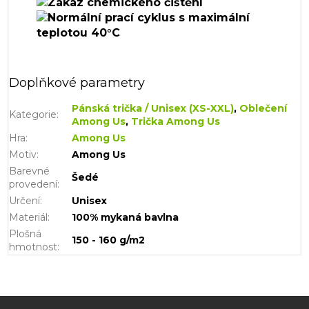
Doplňkové parametry
Pánská trička / Unisex (XS-XXL)
,
Oblečení
Kategorie
:
Among Us
,
Trička Among Us
Hra
:
Among Us
Motiv
:
Among Us
Barevné
Šedé
provedení
:
Určení
:
Unisex
Materiál
:
100% mykaná bavlna
Plošná
150 - 160 g/m2
hmotnost
: