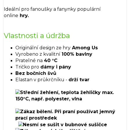
Ideální pro fanoušky a fanynky populární
online
hry.
Vlastnosti a údržba
Originální design ze hry
Among Us
Vyrobeno z kvalitní
100% bavlny
Pratelné na
40 °C
Tričko pro
dámy i pány
Bez bočních švů
Elastan v průkrčníku -
drží tvar