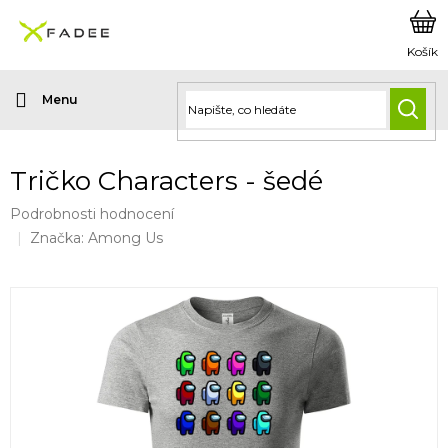
Přejít
na
obsah
HLED
Tričko Characters - šedé
Průměrné
Podrobnosti hodnocení
hodnocení
Značka:
Among Us
produktu
je
0,0
z
5
hvězdiček.