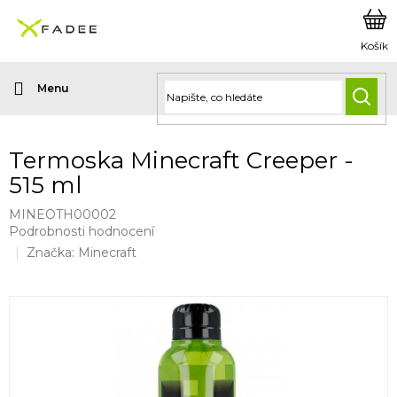
Přejít
na
obsah
HLED
Termoska Minecraft Creeper -
515 ml
MINEOTH00002
Průměrné
Podrobnosti hodnocení
hodnocení
Značka:
Minecraft
produktu
je
0,0
z
5
hvězdiček.