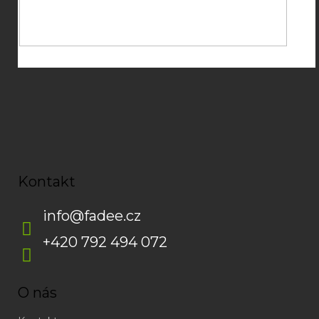
Souhlasím se
zpracováním osobních údajů
potřebných pro
zasílání newsletterů od společnosti FADEE
Kontakt
info
@
fadee.cz
+420 792 494 072
O nás