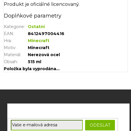
Produkt je oficiálně licencovaný.
Doplňkové parametry
Kategorie
:
Ostatní
EAN
:
8412497004416
Hra
:
Minecraft
Motiv
:
Minecraft
Materiál
:
Nerezová ocel
Obsah
:
515 ml
Položka byla vyprodána…
Z
á
p
a
t
E-mail
ODESLAT
í