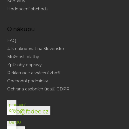
Kontakty
Hodnocení obchodu
O nákupu
FAQ
Jak nakupovat na Slovensko
Možnosti platby
Způsoby dopravy
Reklamace a vrácení zboží
Obchodní podmínky
(odpověď
do
Ochrana osobních údajů GDPR
24h
v
pracovní
dny)
info@fadee.cz
(Po-
Pá
09:00
-