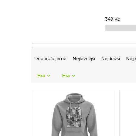
349
Kč
Ř
Doporučujeme
Nejlevnější
Nejdražší
Nejp
a
z
e
Hra
Hra
n
í
V
p
ý
r
p
o
i
d
s
u
p
k
r