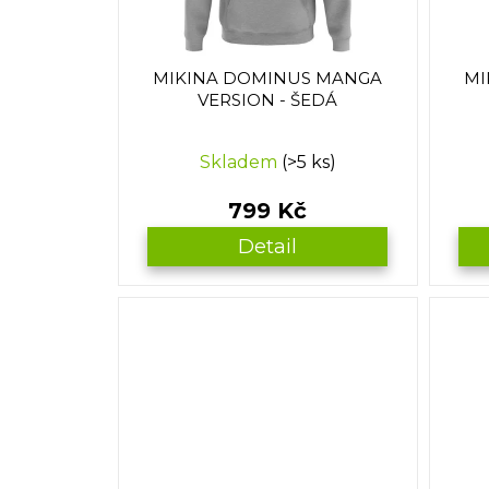
t
o
ů
d
u
MIKINA DOMINUS MANGA
MI
k
VERSION - ŠEDÁ
t
ů
Skladem
(>5 ks)
799 Kč
Detail