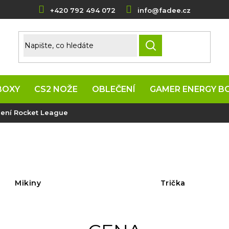
+420 792 494 072
info@fadee.cz
HLEDAT
BOXY
CS2 NOŽE
OBLEČENÍ
GAMER ENERGY B
ení Rocket League
Mikiny
Trička