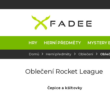
Přejít
na
obsah
HRY
HERNÍ PŘEDMĚTY
MYSTERY 
Domů
Herní předměty
Oblečení
Obleč
Oblečení Rocket League
Čepice a kšiltovky