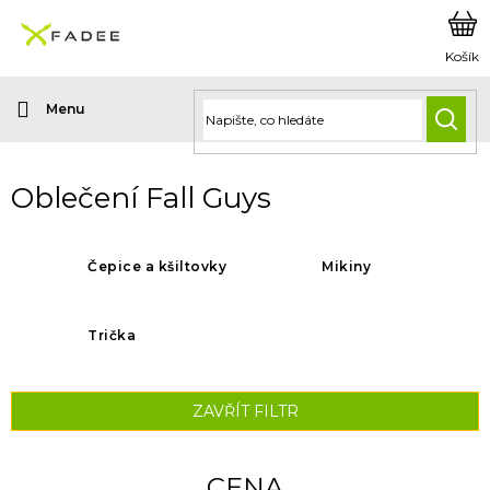
Přejít
na
obsah
HLED
Oblečení Fall Guys
Čepice a kšiltovky
Mikiny
Trička
ZAVŘÍT FILTR
CENA