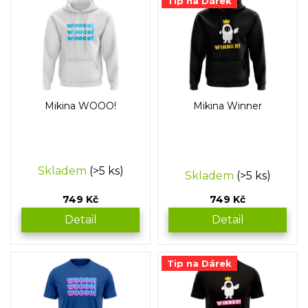
Tip na Dárek
t
ý
ů
p
i
s
p
r
o
Mikina WOOO!
Mikina Winner
d
u
k
t
Průměrné
Skladem
(>5 ks)
ů
Skladem
(>5 ks)
hodnocení
produktu
749 Kč
749 Kč
je
5,0
Detail
Detail
z
5
hvězdiček.
Tip na Dárek