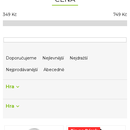
349
Kč
749
Kč
Ř
Doporučujeme
Nejlevnější
Nejdražší
a
z
Nejprodávanější
Abecedně
e
n
í
Hra
p
r
o
Hra
d
u
k
V