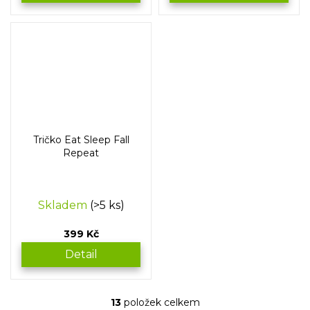
Tričko Eat Sleep Fall
Repeat
Skladem
(>5 ks)
399 Kč
Detail
13
položek celkem
O