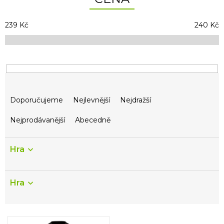
239
Kč
240
Kč
Ř
Doporučujeme
Nejlevnější
Nejdražší
a
z
Nejprodávanější
Abecedně
e
n
í
Hra
p
r
o
Hra
d
u
k
V