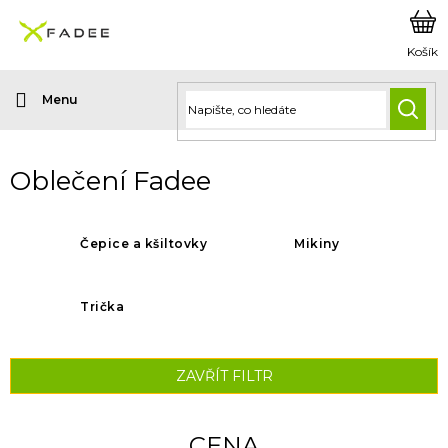
Přejít
na
obsah
HLED
Oblečení Fadee
Čepice a kšiltovky
Mikiny
Trička
ZAVŘÍT FILTR
CENA