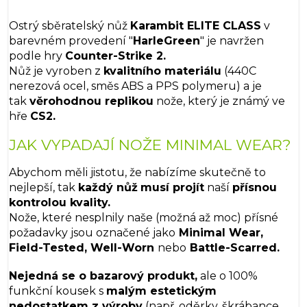
Ostrý sběratelský nůž
Karambit ELITE CLASS
v
barevném provedení "
HarleGreen
" je navržen
podle hry
Counter-Strike 2.
Nůž je vyroben z
kvalitního materiálu
(440C
nerezová ocel, směs ABS a PPS polymeru) a je
tak
věrohodnou replikou
nože, který je známý ve
hře
CS2.
JAK VYPADAJÍ NOŽE MINIMAL WEAR?
Abychom měli jistotu, že nabízíme skutečně to
nejlepší, tak
každý nůž
musí projít
naší
přísnou
kontrolou kvality.
Nože, které nesplnily naše (možná až moc) přísné
požadavky jsou označené jako
Minimal Wear,
Field-Tested, Well-Worn
nebo
Battle-Scarred.
Nejedná se o bazarový produkt,
ale o 100%
funkční kousek s
malým estetickým
nedostatkem z výroby
(např. oděrky, škrábance,