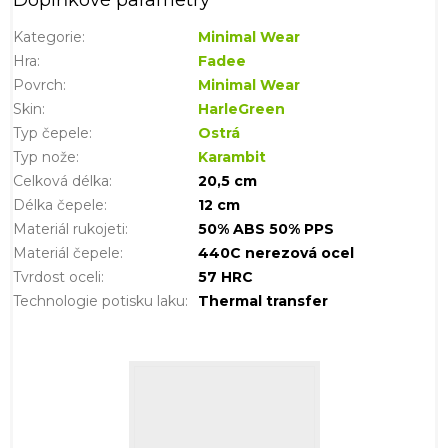
Doplňkové parametry
Kategorie
:
Minimal Wear
Hra
:
Fadee
Povrch
:
Minimal Wear
Skin
:
HarleGreen
Typ čepele
:
Ostrá
Typ nože
:
Karambit
Celková délka
:
20,5 cm
Délka čepele
:
12 cm
Materiál rukojeti
:
50% ABS 50% PPS
Materiál čepele
:
440C nerezová ocel
Tvrdost oceli
:
57 HRC
Technologie potisku laku
:
Thermal transfer