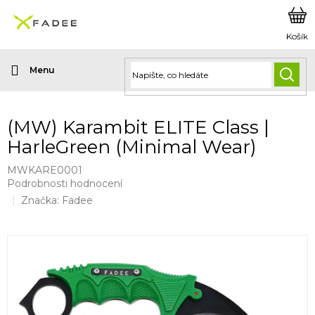
Přejít
na
obsah
HLED
(MW) Karambit ELITE Class |
HarleGreen (Minimal Wear)
MWKARE0001
Průměrné
Podrobnosti hodnocení
hodnocení
Značka:
Fadee
produktu
je
0,0
z
5
hvězdiček.