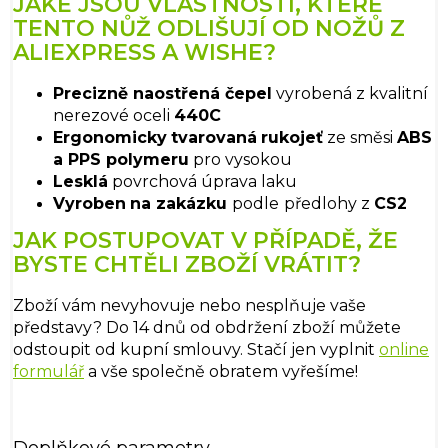
JAKÉ JSOU VLASTNOSTI, KTERÉ
TENTO NŮŽ ODLIŠUJÍ OD NOŽŮ Z
ALIEXPRESS A WISHE?
Precizně naostřená čepel
vyrobená z kvalitní
nerezové oceli
440C
Ergonomicky
tvarovaná
rukojeť
ze směsi
ABS
a PPS polymeru
pro vysokou
Lesklá
povrchová úprava laku
Vyroben
na zakázku
podle
předlohy z
CS2
JAK POSTUPOVAT V PŘÍPADĚ, ŽE
BYSTE CHTĚLI ZBOŽÍ VRÁTIT?
Zboží vám nevyhovuje nebo nesplňuje vaše
představy? Do 14 dnů od obdržení zboží můžete
odstoupit od kupní smlouvy. Stačí jen vyplnit
online
formulář
a vše společně obratem vyřešíme!