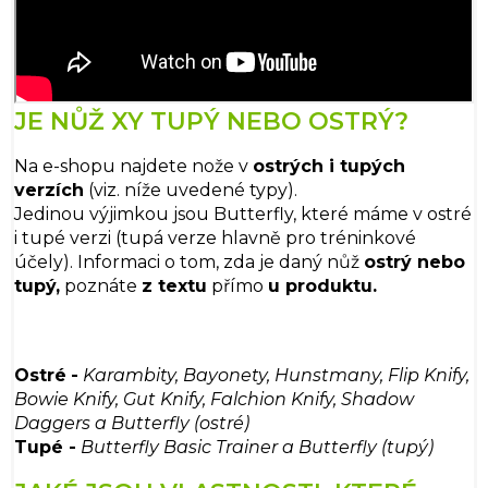
JE NŮŽ XY TUPÝ NEBO OSTRÝ?
Na e-shopu najdete nože v
ostrých i tupých
verzích
(viz. níže uvedené typy).
Jedinou výjimkou jsou Butterfly, které máme v ostré
i tupé verzi (tupá verze hlavně pro tréninkové
účely). Informaci o tom, zda je daný nůž
ostrý nebo
tupý,
poznáte
z textu
přímo
u produktu.
Ostré
-
Karambity, Bayonety, Hunstmany, Flip Knify,
Bowie Knify, Gut Knify, Falchion Knify, Shadow
Daggers a Butterfly (ostré)
Tupé -
Butterfly Basic Trainer a Butterfly (tupý)