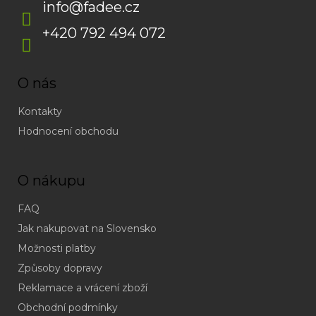
info
@
fadee.cz
+420 792 494 072
O nás
Kontakty
Hodnocení obchodu
O nákupu
FAQ
Jak nakupovat na Slovensko
Možnosti platby
Způsoby dopravy
Reklamace a vrácení zboží
Obchodní podmínky
(odpověď