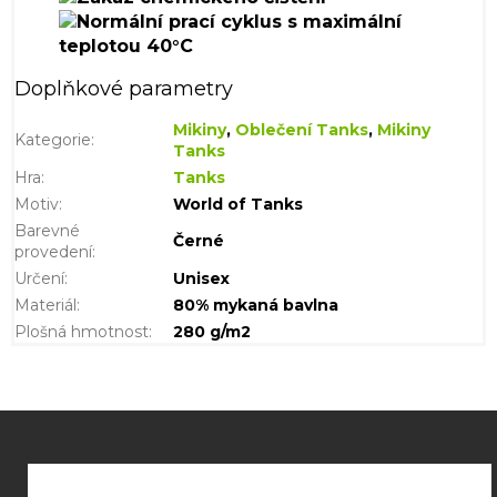
Doplňkové parametry
Mikiny
,
Oblečení Tanks
,
Mikiny
Kategorie
:
Tanks
Hra
:
Tanks
Motiv
:
World of Tanks
Barevné
Černé
provedení
:
Určení
:
Unisex
Materiál
:
80% mykaná bavlna
Plošná hmotnost
:
280 g/m2
Z
á
p