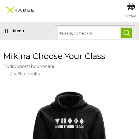
Přejít
na
obsah
HLED
Mikina Choose Your Class
Průměrné
Podrobnosti hodnocení
hodnocení
Značka:
Tanks
produktu
je
0,0
z
5
hvězdiček.