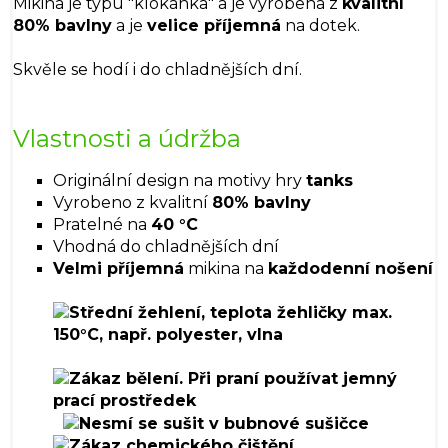
Mikina je typu "klokánka" a je vyrobena z
kvalitní
80% bavlny
a je
velice příjemná
na dotek.
Skvěle se hodí i do chladnějších dní.
Vlastnosti a údržba
Originální design na motivy hry
tanks
Vyrobeno z kvalitní
80% bavlny
Pratelné na
40 °C
Vhodná do chladnějších dní
Velmi příjemná
mikina na
každodenní nošení