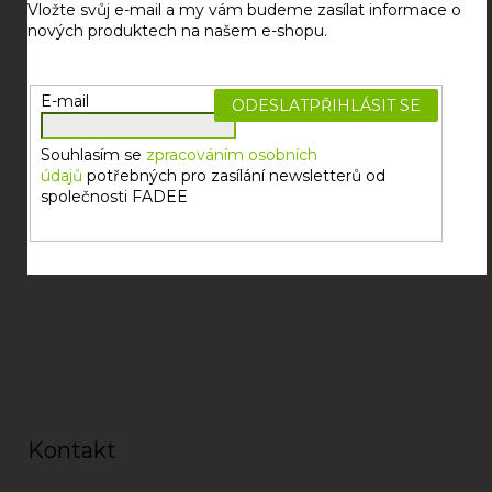
a
Vložte svůj e-mail a my vám budeme zasílat informace o
t
nových produktech na našem e-shopu.
í
E-mail
PŘIHLÁSIT SE
Souhlasím se
zpracováním osobních
údajů
potřebných pro zasílání newsletterů od
společnosti FADEE
Kontakt