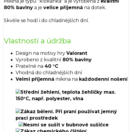
Mikina je typu "klokánka" a je vyrobena z
kvalitní
80% bavlny
a je
velice příjemná
na dotek.
Skvěle se hodí i do chladnějších dní.
Vlastnosti a údržba
Design na motivy hry
Valorant
Vyrobeno z kvalitní
80% bavlny
Pratelné na
40 °C
Vhodná do chladnějších dní
Velmi příjemná
mikina na
každodenní nošení