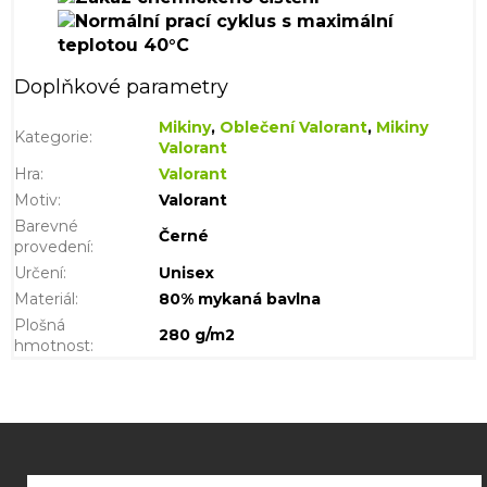
Doplňkové parametry
Mikiny
,
Oblečení Valorant
,
Mikiny
Kategorie
:
Valorant
Hra
:
Valorant
Motiv
:
Valorant
Barevné
Černé
provedení
:
Určení
:
Unisex
Materiál
:
80% mykaná bavlna
Plošná
280 g/m2
hmotnost
:
Z
á