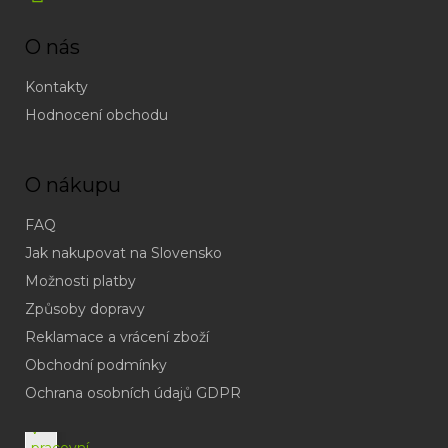
O nás
Kontakty
Hodnocení obchodu
O nákupu
FAQ
Jak nakupovat na Slovensko
Možnosti platby
Způsoby dopravy
Reklamace a vrácení zboží
Obchodní podmínky
(odpověď
do
Ochrana osobních údajů GDPR
24h
v
pracovní