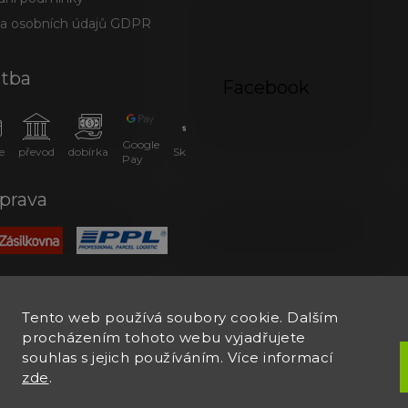
a osobních údajů GDPR
atba
Facebook
Google
e
převod
dobírka
SkipPay
Pay
prava
Tento web používá soubory cookie. Dalším
procházením tohoto webu vyjadřujete
souhlas s jejich používáním. Více informací
zde
.