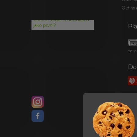
Ochran
Chcete vědět o novinkách
Pl
jako první?
onlin
Do