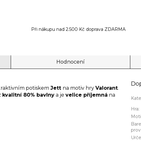
Při nákupu nad 2.500 Kč doprava ZDARMA
Hodnocení
Dop
atraktivním potiskem
Jett
na motiv hry
Valorant
.
z
kvalitní 80% bavlny
a je
velice příjemná
na
Kate
Hra
:
Mot
Bar
prov
Urče