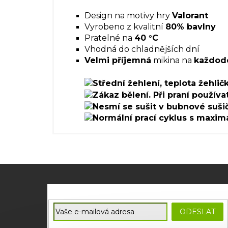
Design na motivy hry
Valorant
Vyrobeno z kvalitní
80% bavlny
Pratelné na
40 °C
Vhodná do chladnějších dní
Velmi příjemná
mikina na
každod
Z
á
p
E-mail
a
ODESLAT
t
Souhlasím se
zpracováním osobních údajů
potřebných