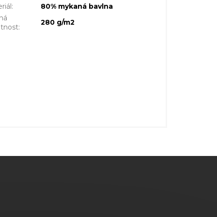
riál
:
80% mykaná bavlna
ná
280 g/m2
tnost
: