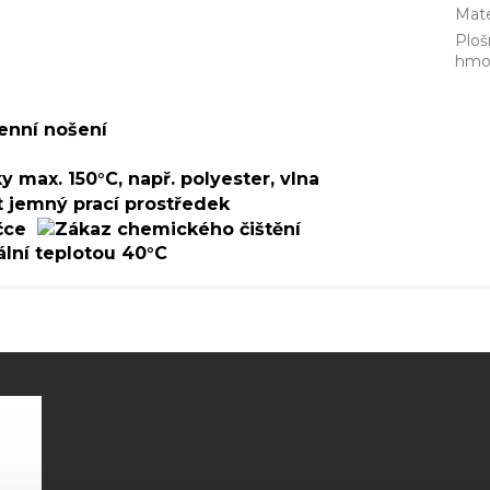
Mate
Ploš
hmo
enní nošení