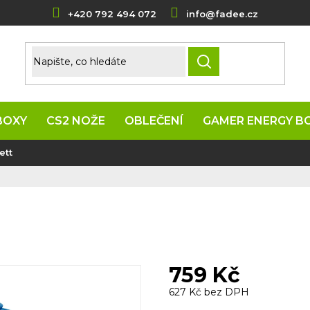
+420 792 494 072
info@fadee.cz
HLEDAT
BOXY
CS2 NOŽE
OBLEČENÍ
GAMER ENERGY B
ett
759 Kč
627 Kč bez DPH