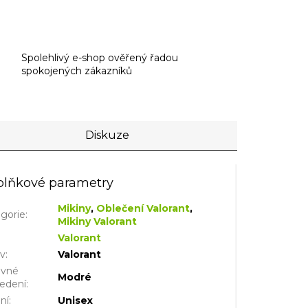
Spolehlivý e-shop ověřený řadou
spokojených zákazníků
Diskuze
lňkové parametry
Mikiny
,
Oblečení Valorant
,
gorie
:
Mikiny Valorant
Valorant
iv
:
Valorant
evné
Modré
edení
:
ní
:
Unisex