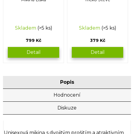
Skladem
(>5 ks)
Skladem
(>5 ks)
799 Kč
379 Kč
Detail
Detail
Popis
Hodnocení
Diskuze
Unisexová mikina
s dvojitým prošitím a atraktivním