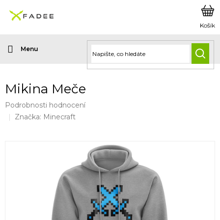
Přejít
na
obsah
HLED
Mikina Meče
Průměrné
Podrobnosti hodnocení
hodnocení
Značka:
Minecraft
produktu
je
0,0
z
5
hvězdiček.