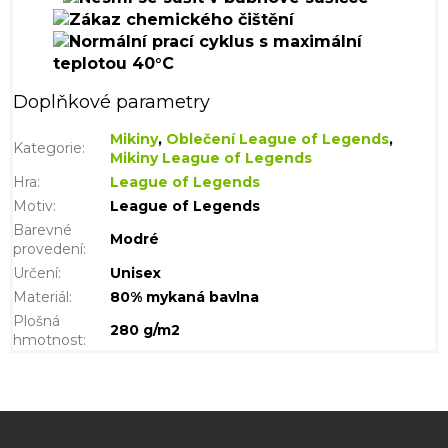
Doplňkové parametry
Mikiny
,
Oblečení League of Legends
,
Kategorie
:
Mikiny League of Legends
Hra
:
League of Legends
Motiv
:
League of Legends
Barevné
Modré
provedení
:
Určení
:
Unisex
Materiál
:
80% mykaná bavlna
Plošná
280 g/m2
hmotnost
:
Z