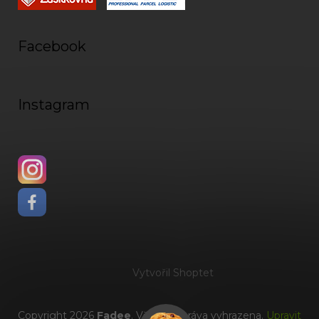
Facebook
Instagram
Vytvořil Shoptet
Copyright 2026
Fadee
. Všechna práva vyhrazena.
Upravit