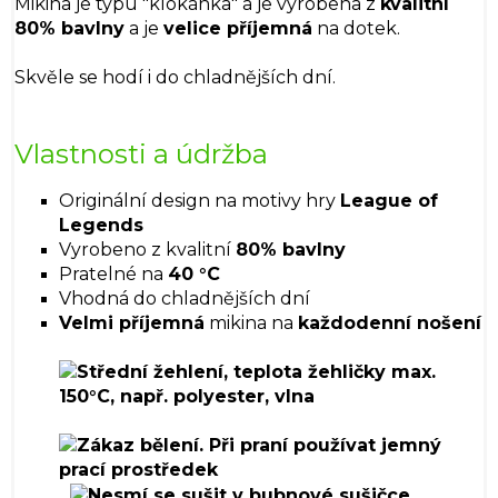
Mikina je typu "klokánka" a je vyrobena z
kvalitní
80% bavlny
a je
velice příjemná
na dotek.
Skvěle se hodí i do chladnějších dní.
Vlastnosti a údržba
Originální design na motivy hry
League of
Legends
Vyrobeno z kvalitní
80% bavlny
Pratelné na
40 °C
Vhodná do chladnějších dní
Velmi příjemná
mikina na
každodenní nošení