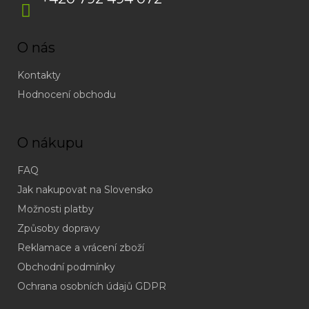
O nás
Kontakty
Hodnocení obchodu
O nákupu
FAQ
Jak nakupovat na Slovensko
Možnosti platby
Způsoby dopravy
Reklamace a vrácení zboží
Obchodní podmínky
(odpověď
do
Ochrana osobních údajů GDPR
24h