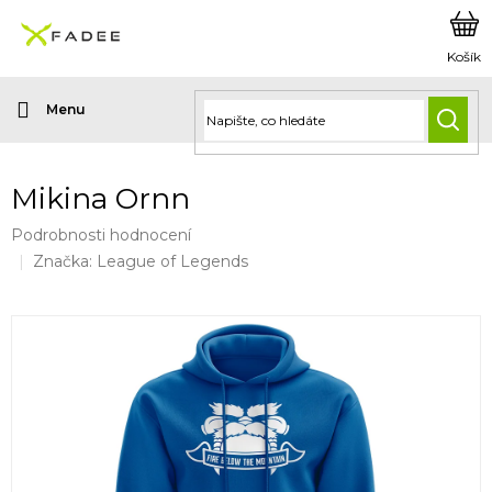
Přejít
na
obsah
HLED
Mikina Ornn
Průměrné
Podrobnosti hodnocení
hodnocení
Značka:
League of Legends
produktu
je
0,0
z
5
hvězdiček.