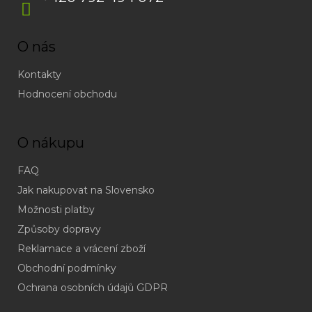
O nás
Kontakty
Hodnocení obchodu
O nákupu
FAQ
Jak nakupovat na Slovensko
Možnosti platby
Způsoby dopravy
Reklamace a vrácení zboží
Obchodní podmínky
(odpověď
do
Ochrana osobních údajů GDPR
24h