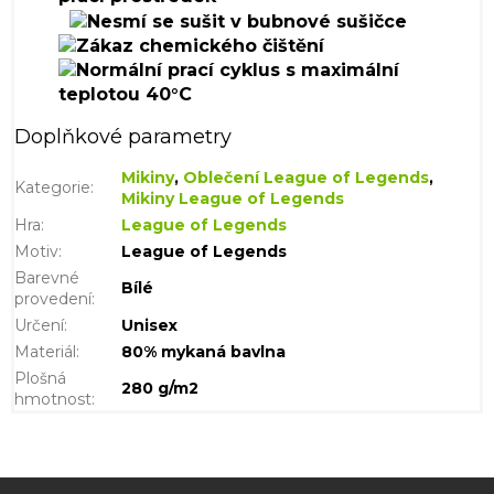
Doplňkové parametry
Mikiny
,
Oblečení League of Legends
,
Kategorie
:
Mikiny League of Legends
Hra
:
League of Legends
Motiv
:
League of Legends
Barevné
Bílé
provedení
:
Určení
:
Unisex
Materiál
:
80% mykaná bavlna
Plošná
280 g/m2
hmotnost
: