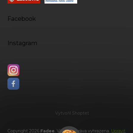
Facebook
Instagram
Vytvořil Shoptet
Copyright 2026
Fadee
. Všechna práva vyhrazena.
Upravit