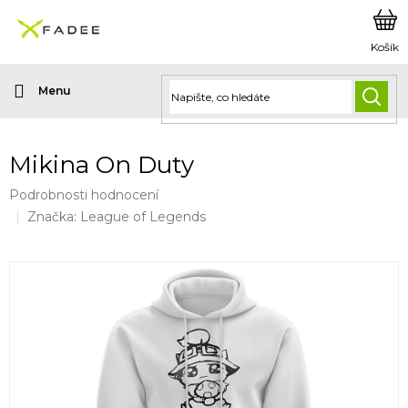
Přejít
na
obsah
HLED
Mikina On Duty
Průměrné
Podrobnosti hodnocení
hodnocení
Značka:
League of Legends
produktu
je
0,0
z
5
hvězdiček.