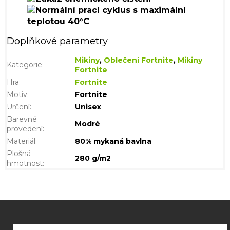
Doplňkové parametry
Mikiny
,
Oblečení Fortnite
,
Mikiny
Kategorie
:
Fortnite
Hra
:
Fortnite
Motiv
:
Fortnite
Určení
:
Unisex
Barevné
Modré
provedení
:
Materiál
:
80% mykaná bavlna
Plošná
280 g/m2
hmotnost
:
Z
á