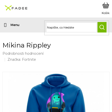
Přejít
na
obsah
HLED
Mikina Rippley
Průměrné
Podrobnosti hodnocení
hodnocení
Značka:
Fortnite
produktu
je
0,0
z
5
hvězdiček.