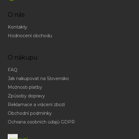
O nás
Kontakty
Hodnocení obchodu
O nákupu
FAQ
Jak nakupovat na Slovensko
Možnosti platby
Způsoby dopravy
Reklamace a vrácení zboží
Obchodní podmínky
(odpověď
do
Ochrana osobních údajů GDPR
24h
v
pracovní