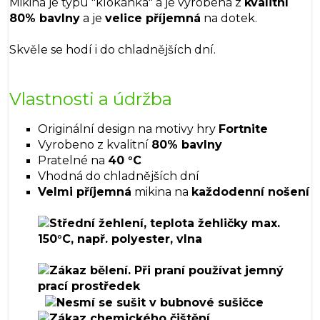
Mikina je typu "klokánka" a je vyrobena z
kvalitní
80% bavlny
a je
velice příjemná
na dotek.
Skvěle se hodí i do chladnějších dní.
Vlastnosti a údržba
Originální design na motivy hry
Fortnite
Vyrobeno z kvalitní
80% bavlny
Pratelné na
40 °C
Vhodná do chladnějších dní
Velmi příjemná
mikina na
každodenní nošení