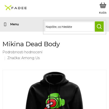
Přejít
na
obsah
HLED
Mikina Dead Body
Průměrné
Podrobnosti hodnocení
hodnocení
Značka:
Among Us
produktu
je
4,0
z
5
hvězdiček.