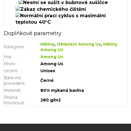
Doplňkové parametry
Mikiny
,
Oblečení Among Us
,
Mikiny
Kategorie
:
Among Us
Hra
:
Among Us
Motiv
:
Among Us
Určení
:
Unisex
Barevné
Černé
provedení
:
Materiál
:
80% mykaná bavlna
Plošná
280 g/m2
hmotnost
:
Z