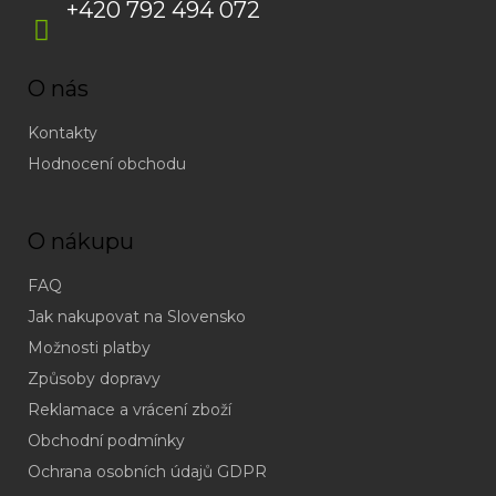
+420 792 494 072
O nás
Kontakty
Hodnocení obchodu
O nákupu
FAQ
Jak nakupovat na Slovensko
Možnosti platby
Způsoby dopravy
Reklamace a vrácení zboží
Obchodní podmínky
(odpověď
do
Ochrana osobních údajů GDPR
24h