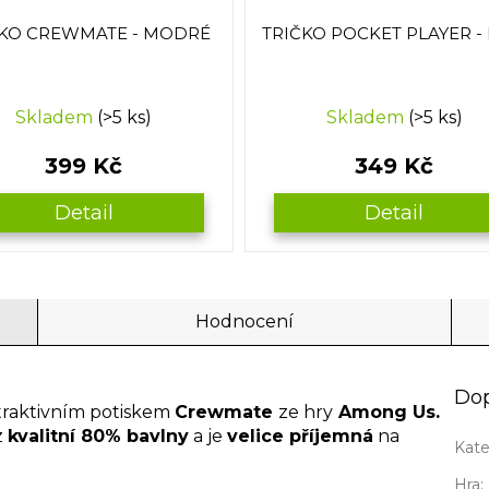
ČKO CREWMATE - MODRÉ
TRIČKO POCKET PLAYER - 
Skladem
(>5 ks)
Skladem
(>5 ks)
399 Kč
349 Kč
Detail
Detail
Hodnocení
Dop
atraktivním potiskem
Crewmate
ze hry
Among Us.
z
kvalitní 80% bavlny
a je
velice příjemná
na
Kate
Hra
: