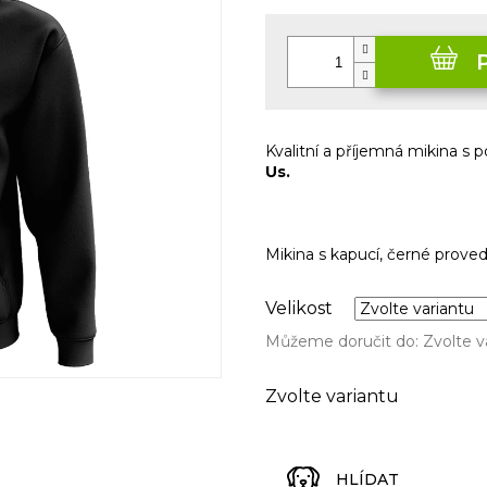
Měrná
cena:
Kvalitní a příjemná mikina s
Us.
Mikina s kapucí, černé proved
Velikost
Můžeme doručit do:
Zvolte v
Zvolte variantu
HLÍDAT