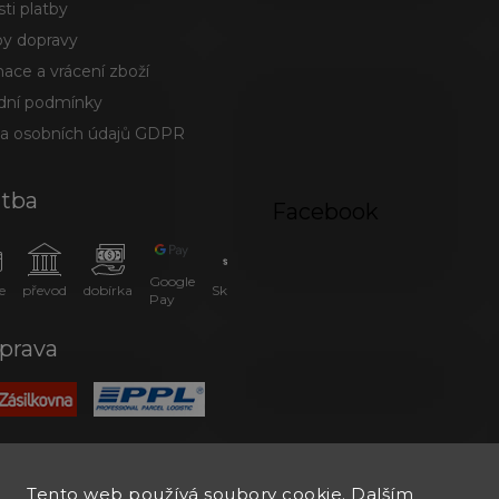
ti platby
y dopravy
ace a vrácení zboží
ní podmínky
a osobních údajů GDPR
atba
Facebook
Google
e
převod
dobírka
SkipPay
Pay
prava
Tento web používá soubory cookie. Dalším