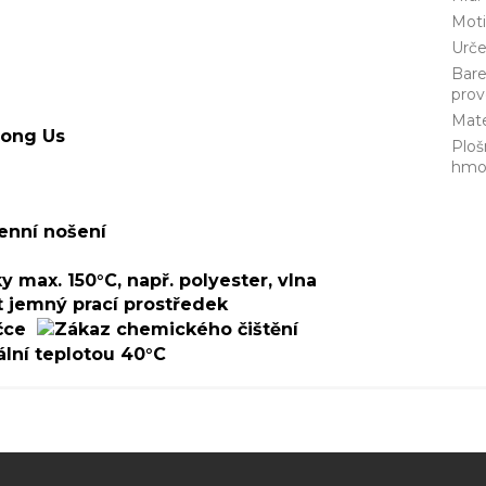
Mot
Urče
Bar
prov
Mate
ong Us
Ploš
hmo
enní nošení