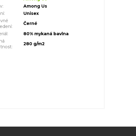
iv
:
Among Us
ní
:
Unisex
evné
Černé
edení
:
riál
:
80% mykaná bavlna
ná
280 g/m2
tnost
: