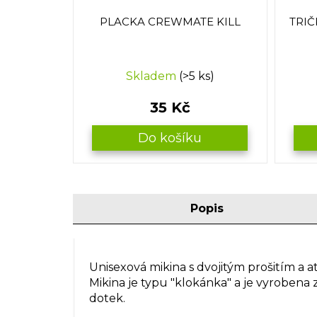
PLACKA CREWMATE KILL
TRI
Skladem
(>5 ks)
35 Kč
Do košíku
Popis
Unisexová mikina s dvojitým prošitím a 
Mikina je typu "klokánka" a je vyrobena 
dotek.