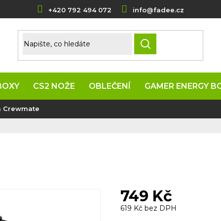
+420 792 494 072
info@fadee.cz
HLEDAT
BOXY
CS2 NOŽE
OBLEČENÍ
GAMER ENERGY B
a Crewmate
749 Kč
619 Kč bez DPH