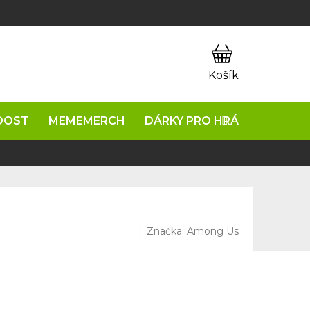
OOST
MEMEMERCH
DÁRKY PRO HRÁČE
NAPIŠ
Značka:
Among Us