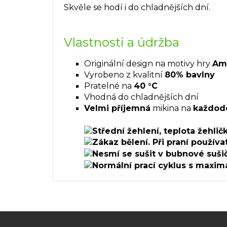
Skvěle se hodí i do chladnějších dní.
Vlastnosti a údržba
Originální design na motivy hry
Am
Vyrobeno z kvalitní
80% bavlny
Pratelné na
40 °C
Vhodná do chladnějších dní
Velmi příjemná
mikina na
každod
Z