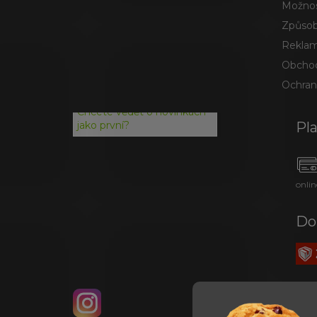
Možnos
Způsob
Reklam
Obchod
Ochran
Chcete vědět o novinkách
Pl
jako první?
onlin
Do