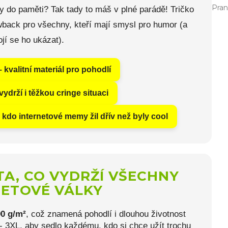
Pran
ly do paměti? Tak tady to máš v plné parádě! Tričko
wback pro všechny, kteří mají smysl pro humor (a
jí se ho ukázat).
kvalitní materiál pro pohodlí
vydrží i těžkou cringe situaci
 kdo internetové memy žil dřív než byly cool
TA, CO VYDRŽÍ VŠECHNY
NETOVÉ VÁLKY
0 g/m²
, což znamená pohodlí i dlouhou životnost
- 3XL, aby sedlo každému, kdo si chce užít trochu