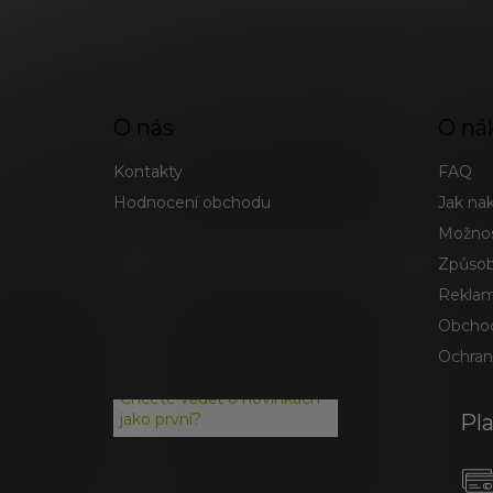
O nás
O ná
Kontakty
FAQ
Hodnocení obchodu
Jak na
Možnos
Způsob
Reklam
Obchod
Ochran
Chcete vědět o novinkách
Pl
jako první?