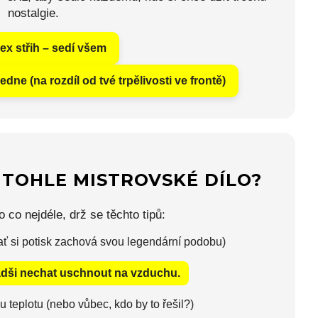
nostalgie.
ex střih – sedí všem
edne (na rozdíl od tvé trpělivosti ve frontě)
O TOHLE MISTROVSKÉ DÍLO?
 co nejdéle, drž se těchto tipů:
ať si potisk zachová svou legendární podobu)
dši nechat uschnout na vzduchu.
 teplotu (nebo vůbec, kdo by to řešil?)