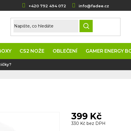
+420 792 494 072
info@fadee.cz
HLEDAT
BOXY
CS2 NOŽE
OBLEČENÍ
GAMER ENERGY B
zičky?
399 Kč
330 Kč bez DPH