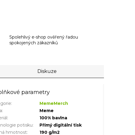
Spolehlivý e-shop ověřený řadou
spokojených zákazníků
Diskuze
lňkové parametry
gorie
:
MemeMerch
a
:
Meme
riál
:
100% bavlna
nologie potisku
:
Přímý digitální tisk
šná hmotnost
:
190 g/m2