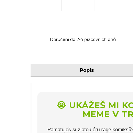
Doručení do 2-4 pracovních dnů
Popis
😭 UKÁŽEŠ MI K
MEME V T
Pamatuješ si zlatou éru rage komiksů? K