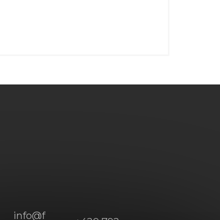
info
@
f