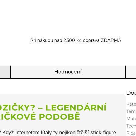
Při nákupu nad 2.500 Kč doprava ZDARMA
Hodnocení
Dop
Kate
OZIČKY? – LEGENDÁRNÍ
Tém
RIČKOVÉ PODOBĚ
Mate
Tech
dyž internetem lítaly ty nejikoničtější stick-figure
Plo