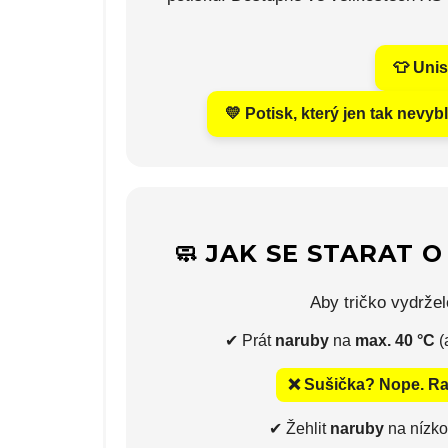
👕 Unis
💛 Potisk, který jen tak nevybl
🧼 JAK SE STARAT 
Aby tričko vydrželo
✔ Prát
naruby
na
max. 40 °C
(
❌ Sušička? Nope. Ra
✔ Žehlit
naruby
na nízkou