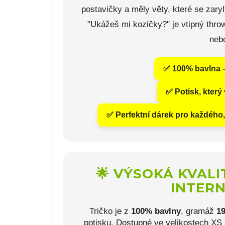
postavičky a měly věty, které se zary
"Ukážeš mi kozičky?" je vtipný thro
nebo
✅ 100% bavlna – 
✅ Potisk, který 
✅ Perfektní dárek pro každého,
🌟 VÝSOKÁ KVALI
INTER
Tričko je z
100% bavlny
, gramáž
19
potisku. Dostupné ve velikostech XS 