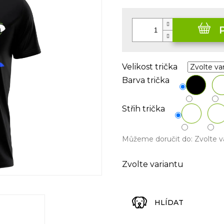
5
Měrná
hvězdiček.
cena:
Velikost trička
Barva trička
Střih trička
Můžeme doručit do:
Zvolte v
Zvolte variantu
HLÍDAT