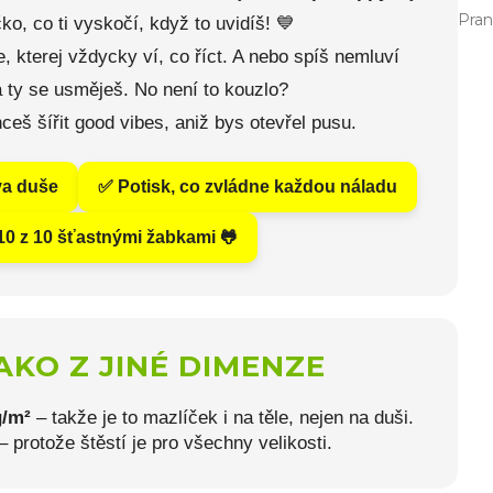
Pran
čko, co ti vyskočí, když to uvidíš! 💙
e, kterej vždycky ví, co říct. A nebo spíš nemluví
 ty se usměješ. No není to kouzlo?
ceš šířit good vibes, aniž bys otevřel pusu.
va duše
✅ Potisk, co zvládne každou náladu
0 z 10 šťastnými žabkami 🐸
AKO Z JINÉ DIMENZE
g/m²
– takže je to mazlíček i na těle, nejen na duši.
protože štěstí je pro všechny velikosti.