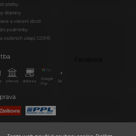
ti platby
y dopravy
ace a vrácení zboží
ní podmínky
a osobních údajů GDPR
atba
Facebook
Google
e
převod
dobírka
SkipPay
Pay
prava