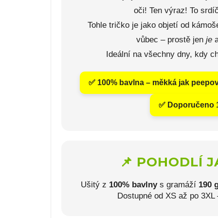
oči! Ten výraz! To srdí
Tohle tričko je jako objetí od kámoš
vůbec – prostě jen
je
a
Ideální na všechny dny, kdy ch
✅ 100% bavlna – měkká jak peepo
✅ Doporučeno 1
📌 POHODLÍ J
Ušitý z
100% bavlny
s gramáží
190 
Dostupné od XS až po 3XL – 