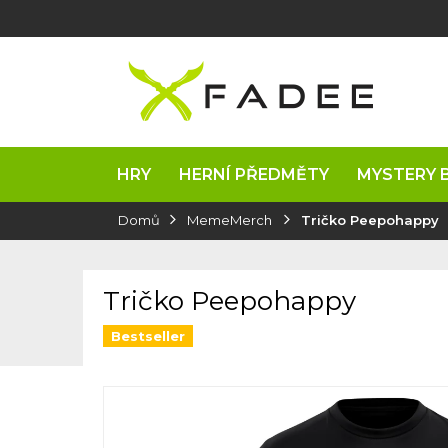
Přejít
na
obsah
HRY
HERNÍ PŘEDMĚTY
MYSTERY 
Domů
MemeMerch
Tričko Peepohappy
Tričko Peepohappy
Bestseller