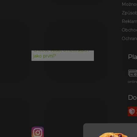
Možnos
Způsob
Reklam
Obchod
Ochran
Chcete vědět o novinkách
Pl
jako první?
onlin
Do