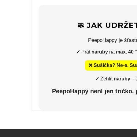
🧼 JAK UDRŽE
PeepoHappy je šťastne
✔ Prát
naruby
na
max. 40 
❌ Sušička? Ne-e. Su
✔ Žehlit
naruby
– a
PeepoHappy není jen tričko, j
Z