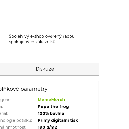
Spolehlivý e-shop ověřený řadou
spokojených zákazníků
Diskuze
lňkové parametry
gorie
:
MemeMerch
a
:
Pepe the frog
riál
:
100% bavlna
nologie potisku
:
Přímý digitální tisk
šná hmotnost
:
190 g/m2