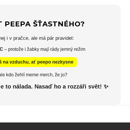
T PEEPA ŠŤASTNÉHO?
j i v pračce, ale má pár pravidel:
°C
– protože i žabky mají rády jemný režim
š na vzduchu, ať peepo nezkysne
le kdo žehlí meme merch, že jo?
e to nálada. Nasaď ho a rozzáři svět! ✨