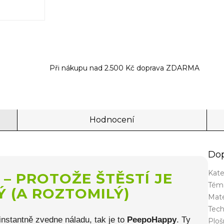
Při nákupu nad 2.500 Kč doprava ZDARMA
Hodnocení
Dop
Kate
 – PROTOŽE ŠTĚSTÍ JE
Tém
Ý (A ROZTOMILÝ)
Mate
Tech
i instantně zvedne náladu, tak je to
PeepoHappy
. Ty
Plo