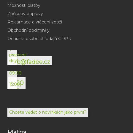
Možnosti platby
Způsoby dopravy
Reklamace a vrácení zboží
Obchodní podmínky
(odpověď
do
Ochrana osobních údajů GDPR
24h
v
pracovní
dny)
info@fadee.cz
(Po-
Pá
09:00
-
+420
15:00)
792
494
072
Chcete vědět o novinkách jako první?
Platba