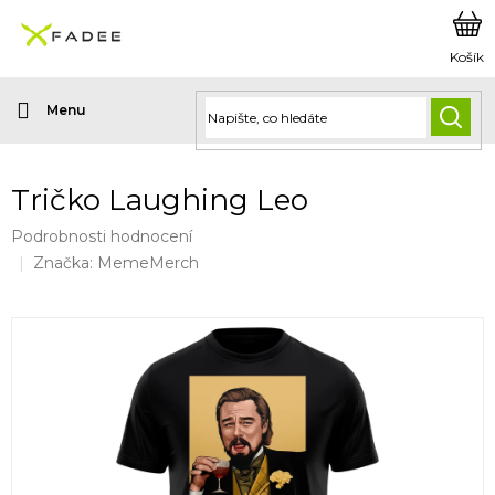
Přejít
na
obsah
HLED
Tričko Laughing Leo
Průměrné
Podrobnosti hodnocení
hodnocení
Značka:
MemeMerch
produktu
je
0,0
z
5
hvězdiček.