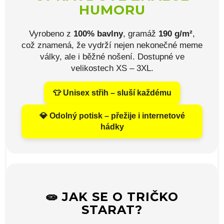
HUMORU
Vyrobeno z
100% bavlny
, gramáž
190 g/m²
,
což znamená, že vydrží nejen nekonečné meme
války, ale i běžné nošení. Dostupné ve
velikostech XS – 3XL.
👕 Unisex střih – sluší každému
💎 Odolný potisk – přežije i internetové
hádky
🧫 JAK SE O TRIČKO
STARAT?