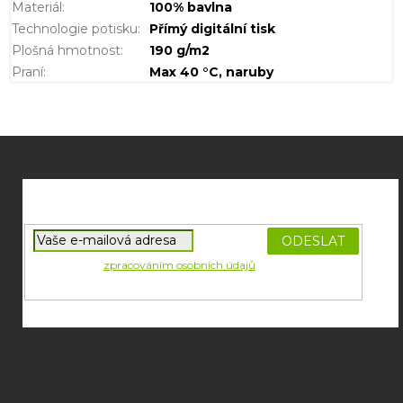
Materiál
:
100% bavlna
Technologie potisku
:
Přímý digitální tisk
Plošná hmotnost
:
190 g/m2
Praní
:
Max 40 °C, naruby
Z
á
p
a
t
í
PŘIHLÁSIT
Souhlasím se
zpracováním osobních údajů
potřebných pro
SE
zasílání newsletterů od společnosti FADEE