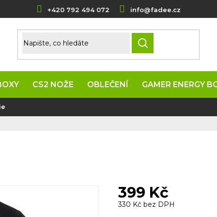
+420 792 494 072
info@fadee.cz
HLEDAT
BOXY
CS2 NOŽE
OBLEČENÍ
GAMER ENERGY B
ie
399 Kč
330 Kč bez DPH