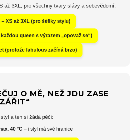
XS až 3XL, pro všechny tvary slávy a sebevědomí.
– XS až 3XL (pro šéfíky stylu)
o každou queen s výrazem „opovaž se“)
let (protože fabulous začíná brzo)
PEČUJ O MĚ, NEŽ JDU ZASE
ZÁŘIT“
styl a ten si žádá péči:
ax. 40 °C
– i styl má své hranice