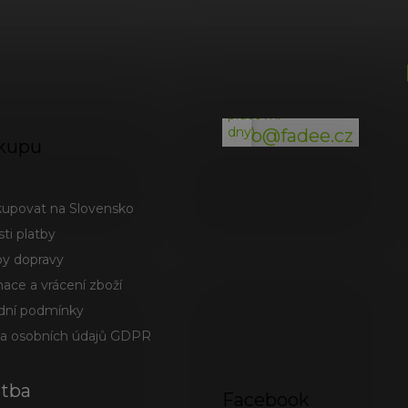
(odpověď
do
24h
v
pracovní
dny)
info@fadee.cz
kupu
kupovat na Slovensko
ti platby
y dopravy
ace a vrácení zboží
ní podmínky
a osobních údajů GDPR
atba
Facebook