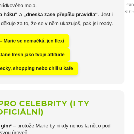
Pran
hlídkového mola.
Stři
a háku“
a
„dneska zase přepíšu pravidla“
. Jestli
 děkuje za to, že se v něm ukazuješ, pak jsi ready.
 Marie se nemačká, jen flexí
tane fresh jako tvoje attitude
hecky, shopping nebo chill u kafe
 PRO CELEBRITY (I TY
FICIÁLNÍ)
 g/m²
– protože Marie by nikdy nenosila něco pod
svou úroveň.