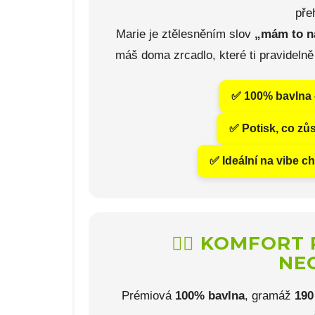
pře
Marie je ztělesněním slov
„mám to n
máš doma zrcadlo, které ti pravidelně
✅ 100% bavlna –
✅ Potisk, co zůs
✅ Ideální na vibe c
💁‍♀️ KOMFORT
NEO
Prémiová
100% bavlna
, gramáž
190