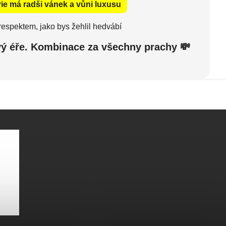
rie má radši vánek a vůni luxusu
respektem, jako bys žehlil hedvábí
 svý éře. Kombinace za všechny prachy 💸