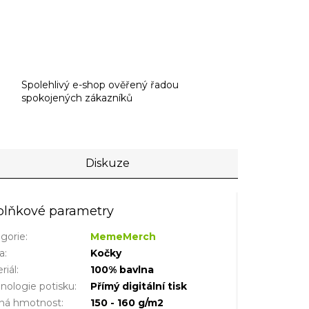
Spolehlivý e-shop ověřený řadou
spokojených zákazníků
Diskuze
lňkové parametry
gorie
:
MemeMerch
a
:
Kočky
riál
:
100% bavlna
nologie potisku
:
Přímý digitální tisk
šná hmotnost
:
150 - 160 g/m2