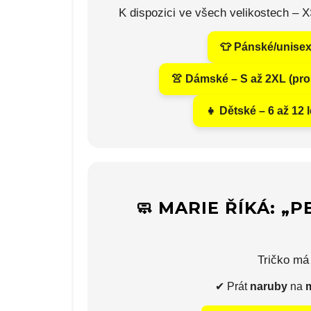
K dispozici ve všech velikostech – 
👕 Pánské/unisex 
👚 Dámské – S až 2XL (pr
👧 Dětské – 6 až 12 
🧼 MARIE ŘÍKÁ: „
Tričko má 
✔ Prát
naruby
na
m