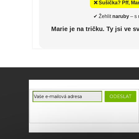
❌ Sušička? Pff, Ma
✔ Žehlit
naruby
– s 
Marie je na tričku. Ty jsi ve
Z
á
p
E-mail
a
ODESLAT
t
Souhlasím se
zpracováním osobních údajů
potřebných
í
pro zasílání newsletterů od společnosti FADEE