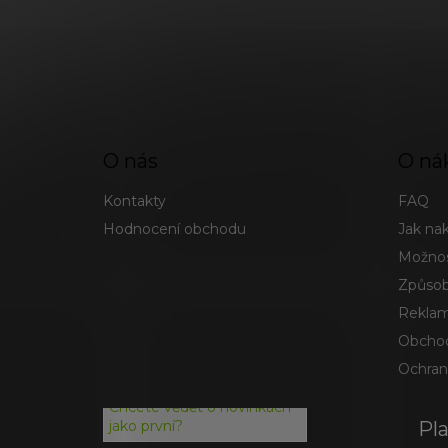
O nás
O ná
Kontakty
FAQ
Hodnocení obchodu
Jak na
Možnos
Způsob
Reklam
Obchod
Ochran
Chcete vědět o novinkách
Pl
jako první?