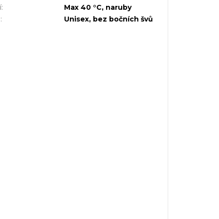
í
:
Max 40 °C, naruby
h
:
Unisex, bez bočních švů