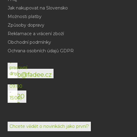
Jak nakupovat na Slovensko
Možnosti platby
Způsoby dopravy
Reklamace a vrácení zboží
Obchodní podmínky
(odpověď
do
Ochrana osobních údajů GDPR
24h
v
pracovní
dny)
info@fadee.cz
(Po-
Pá
09:00
-
+420
15:00)
792
494
072
Chcete vědět o novinkách jako první?