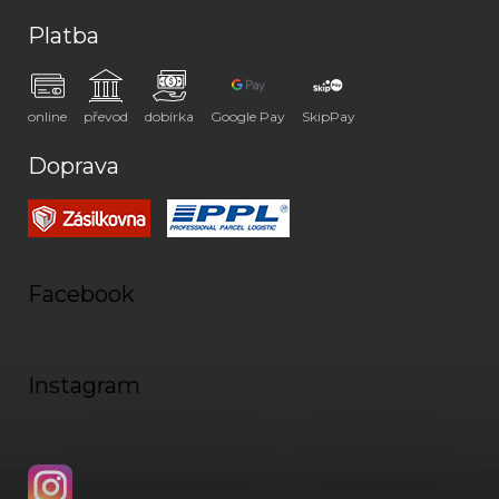
Platba
online
převod
dobírka
Google Pay
SkipPay
Doprava
Facebook
Instagram