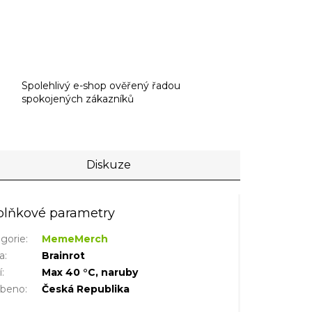
Spolehlivý e-shop ověřený řadou
spokojených zákazníků
Diskuze
lňkové parametry
gorie
:
MemeMerch
a
:
Brainrot
í
:
Max 40 °C, naruby
obeno
:
Česká Republika