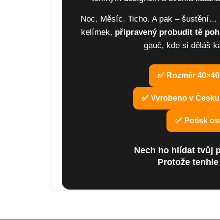
Noc. Měsíc. Ticho. A pak – šustění… T
kelímek,
připravený probudit tě po
gauč, kde si děláš k
✅ Rozměr 40×40 
✅ Vyrobeno v Česku 
✅ Potisk ost
Nech ho hlídat tvůj 
Protože tenhle