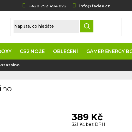
+420 792 494 072
info@fadee.cz
HLEDAT
BOXY
CS2 NOŽE
OBLEČENÍ
GAMER ENERGY B
Assassino
ino
389 Kč
321 Kč bez DPH