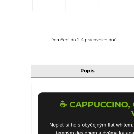
Doručení do 2-4 pracovních dnů
Popis
☕ CAPPUCCINO, 
Nepleť si ho s obyčejným flat whitem
temným designem a dvěma katanami,