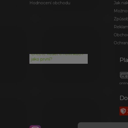
Hodnocení obchodu
Jak na
Možnos
Způsob
Reklam
Obchod
Ochran
Chcete vědět o novinkách
Pl
jako první?
onlin
Do