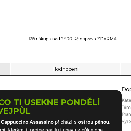
Při nákupu nad 2.500 Kč doprava ZDARMA
Hodnocení
Dop
CO TI USEKNE PONDĚLÍ
Kate
Tém
VEJPŮL
Pran
Vyr
.
Cappuccino Assassino
přichází s
ostrou pěnou
,
 kterými ti protne realitu i únavu v půlce dne.