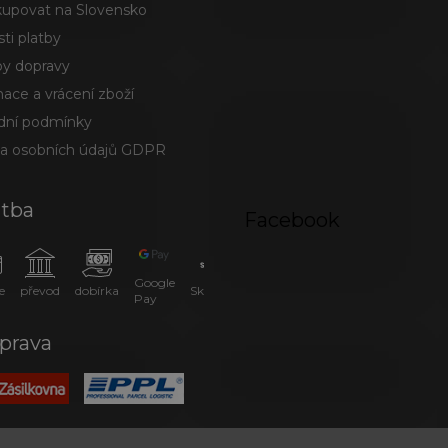
kupovat na Slovensko
ti platby
y dopravy
ace a vrácení zboží
ní podmínky
a osobních údajů GDPR
atba
Facebook
Google
e
převod
dobírka
SkipPay
Pay
prava