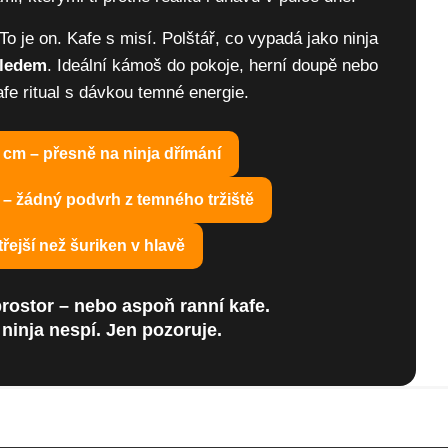
o je on. Kafe s misí. Polštář, co vypadá jako ninja
hledem
. Ideální kámoš do pokoje, herní doupě nebo
afe ritual s dávkou temné energie.
cm – přesně na ninja dřímání
– žádný podvrh z temného tržiště
řejší než šuriken v hlavě
prostor – nebo aspoň ranní kafe.
 ninja nespí. Jen pozoruje.