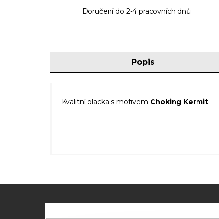
Doručení do 2-4 pracovních dnů
Popis
Kvalitní placka s motivem
Choking Kermit
.
Z
á
p