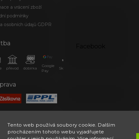
ace a vrácení zboží
ní podmínky
a osobních údajů GDPR
atba
Facebook
Google
e
převod
dobírka
SkipPay
Pay
prava
Tento web používá soubory cookie. Dalším
procházením tohoto webu vyjadřujete
souhlas s jejich používáním. Více informací