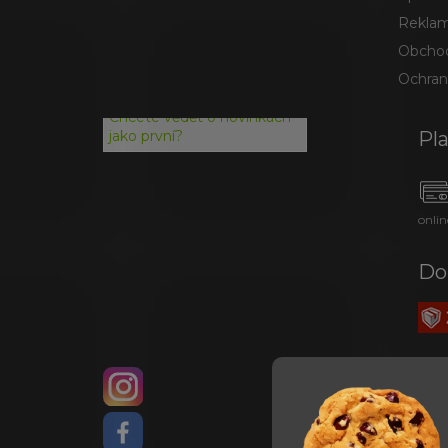
Reklam
Obchod
Ochran
Chcete vědět o novinkách
Pl
jako první?
onlin
Do