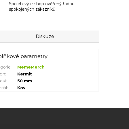
Spolehlivý e-shop ověřený řadou
spokojených zákazníků
Diskuze
lňkové parametry
gorie
:
MemeMerch
ign
:
Kermit
kost
:
50 mm
riál
:
Kov