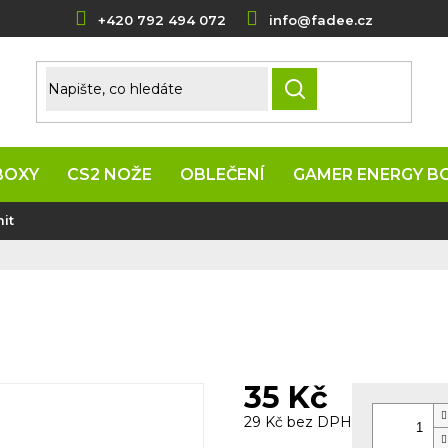
+420 792 494 072
info@fadee.cz
HLEDAT
BOXY
CS2 NOŽE
OBLEČENÍ
GAMER ENERGY B
it
35 Kč
29 Kč bez DPH